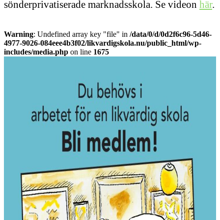
sönderprivatiserade marknadsskola. Se videon
här
.
Warning
: Undefined array key "file" in
/data/0/d/0d2f6c96-5d46-
4977-9026-084eee4b3f02/likvardigskola.nu/public_html/wp-
includes/media.php
on line
1675