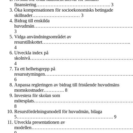
finansiering……………………………………….. 3
Öka kompensationen för socioekonomisks betingade
skillnader………………………… 3
Bidrag till enskilda
huvudmän…………………………………………………
3
Vidga användningsområdet av
resurstillskottet………………………………………………..
4
Utveckla index på
skolnivå………………………………………………………
4
Ta ett helhetsgrepp på
resursstyrningen……………………………………………
6
Anpassa regleringen av bidrag till fristående huvudmäns
momskostnader…………. 8
Investera för skolan som
mötesplats……………………………………………………
8
Resursfördelningsmodell för huvudmän, bilaga
5……………………………………………………. 9
Utveckla presentationen av
modellen…………………………………………………………
9