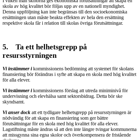
I vilken mån skolorna ges ekonomiska förutsättningar att skapa en
skola av hög kvalitet bör följas upp av en nationell myndighet.
Denna uppföljning kan inte begränsas till den socioekonomiska
ersättningen utan måste beakta effekten av hela den ersättning
respektive skola får i relation till skolas övriga förutsättningar.
5. Ta ett helhetsgrepp på
resursstyrningen
Vi instämmer i
kommissionens bedömning att systemet för skolans
finansiering bör förändras i syfte att skapa en skola med hög kvalitet
för alla elever.
Vi instämmer i
kommissionens förslag att utreda miniminivå för
undervisning och elevhälsa samt sektorsbidrag. Detta bör ske
skyndsamt.
Vi anser dock
att ett tydligare helhetsgrepp på resursstyrningen är
nödvändig för att skapa en finansiering som ger bättre
förutsättningar för en skola med hög kvalitet för alla elever.
Lagstiftning måste ändras så att den inte längre tvingar kommunerna
att missgynna sina egna skolor och överkompensera de fristående