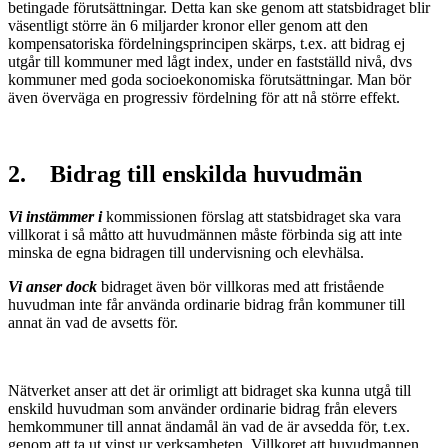
betingade förutsättningar. Detta kan ske genom att statsbidraget blir
väsentligt större än 6 miljarder kronor eller genom att den
kompensatoriska fördelningsprincipen skärps, t.ex. att bidrag ej
utgår till kommuner med lågt index, under en fastställd nivå, dvs
kommuner med goda socioekonomiska förutsättningar. Man bör
även överväga en progressiv fördelning för att nå större effekt.
2. Bidrag till enskilda huvudmän
Vi instämmer i
kommissionen förslag att statsbidraget ska vara
villkorat i så måtto att huvudmännen måste förbinda sig att inte
minska de egna bidragen till undervisning och elevhälsa.
Vi anser dock
bidraget även bör villkoras med att fristående
huvudman inte får använda ordinarie bidrag från kommuner till
annat än vad de avsetts för.
Nätverket anser att det är orimligt att bidraget ska kunna utgå till
enskild huvudman som använder ordinarie bidrag från elevers
hemkommuner till annat ändamål än vad de är avsedda för, t.ex.
genom att ta ut vinst ur verksamheten. Villkoret att huvudmannen