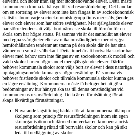
eleverna och stöter ifrån sig mer stödbehövande elever. Detta måste
kommunerna kunna ta hänsyn till vid resursfördelning. Det handlar
om en sortering av elever som inte kan fångas in av socioekonomisk
statistik. Inom varje socioekonomisk grupp finns mer självgående
elever och elever som har större svårigheter. Mer självgående elever
har större tendens att välja bort närmaste skola till förmån för en
skola som har högre status. På samma vis är det sannolikt att elever
med egna svårigheter eller av olika omständigheter mer otrygga
hemförhållanden tenderar att stanna på den skola där de har sina
vänner och som är välbekant. Detta innebär att bortvalda skolor har
elever med behov som inte fångas av en socioekonomisk modell och
valda skolor har en högre andel mer självgående elever. Därför
behöver kommunala skolor som väljs bort av elever i dess naturliga
upptagningsområde kunna ges högre ersättning. På samma vis
behöver fristående skolor och tillvalda kommunala skolor kunna ges
en lägre ersättning. Kommunerna måste få befogenhet att göra
bedömningar av hur hänsyn ska tas till denna omständighet vid
kommunernas resursfördelning. Detta är en förutsättning för att
skapa likvärdiga förutsättningar.
Nuvarande lagstiftning bäddar för att kommunerna tillämpar
skolpeng som princip för resursfördelningen inom sin egen
skolorganisation och därmed motverkar en kompensatorisk
resursfördelning riktad till bortvalda skolor och kan på sikt
leda till nedläggning av skolor.