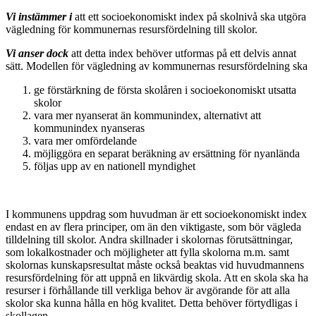
Vi instämmer i
att ett socioekonomiskt index på skolnivå ska utgöra
vägledning för kommunernas resursfördelning till skolor.
Vi anser dock
att detta index behöver utformas på ett delvis annat
sätt. Modellen för vägledning av kommunernas resursfördelning ska
ge förstärkning de första skolåren i socioekonomiskt utsatta
skolor
vara mer nyanserat än kommunindex, alternativt att
kommunindex nyanseras
vara mer omfördelande
möjliggöra en separat beräkning av ersättning för nyanlända
följas upp av en nationell myndighet
I kommunens uppdrag som huvudman är ett socioekonomiskt index
endast en av flera principer, om än den viktigaste, som bör vägleda
tilldelning till skolor. Andra skillnader i skolornas förutsättningar,
som lokalkostnader och möjligheter att fylla skolorna m.m. samt
skolornas kunskapsresultat måste också beaktas vid huvudmannens
resursfördelning för att uppnå en likvärdig skola. Att en skola ska ha
resurser i förhållande till verkliga behov är avgörande för att alla
skolor ska kunna hålla en hög kvalitet. Detta behöver förtydligas i
skollagen.