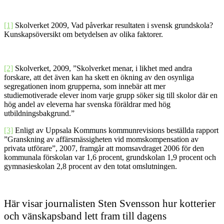
[1]
Skolverket 2009, Vad påverkar resultaten i svensk grundskola?
Kunskapsöversikt om betydelsen av olika faktorer.
[2]
Skolverket, 2009, ”Skolverket menar, i likhet med andra
forskare, att det även kan ha skett en ökning av den osynliga
segregationen inom grupperna, som innebär att mer
studiemotiverade elever inom varje grupp söker sig till skolor där en
hög andel av eleverna har svenska föräldrar med hög
utbildningsbakgrund.”
[3]
Enligt av Uppsala Kommuns kommunrevisions beställda rapport
”Granskning av affärsmässigheten vid momskompensation av
privata utförare”, 2007, framgår att momsavdraget 2006 för den
kommunala förskolan var 1,6 procent, grundskolan 1,9 procent och
gymnasieskolan 2,8 procent av den totat omslutningen.
Här visar journalisten Sten Svensson hur kotterier
och vänskapsband lett fram till dagens