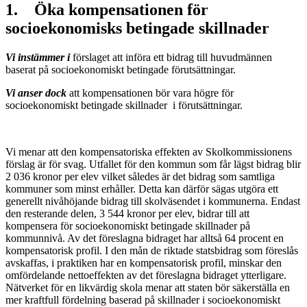
1. Öka kompensationen för
socioekonomisks betingade skillnader
Vi instämmer i
förslaget att införa ett bidrag till huvudmännen
baserat på socioekonomiskt betingade förutsättningar.
Vi anser dock
att kompensationen bör vara högre för
socioekonomiskt betingade skillnader i förutsättningar.
Vi menar att den kompensatoriska effekten av Skolkommissionens
förslag är för svag. Utfallet för den kommun som får lägst bidrag blir
2 036 kronor per elev vilket således är det bidrag som samtliga
kommuner som minst erhåller. Detta kan därför sägas utgöra ett
generellt nivåhöjande bidrag till skolväsendet i kommunerna. Endast
den resterande delen, 3 544 kronor per elev, bidrar till att
kompensera för socioekonomiskt betingade skillnader på
kommunnivå. Av det föreslagna bidraget har alltså 64 procent en
kompensatorisk profil. I den mån de riktade statsbidrag som föreslås
avskaffas, i praktiken har en kompensatorisk profil, minskar den
omfördelande nettoeffekten av det föreslagna bidraget ytterligare.
Nätverket för en likvärdig skola menar att staten bör säkerställa en
mer kraftfull fördelning baserad på skillnader i socioekonomiskt