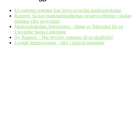
En rödgrön regering kan börja avveckla marknadsskolan
Rapport: Så kan marknadskrafternas negativa effekter i skolan
minskas eller avvecklas!
Marknadsskolans begravning – filmat av Nätverket för en
Likvärdig Skola Linköping
Ny Rapport – Hur mycket variation tål en skolform?
Lovade helrenovering – blev i princip ingenting