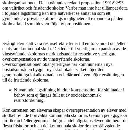
skolorganisationen. Detta nämndes redan i proposition 1991/92:95
om valfrihet och fristående skolor. Varför man inte har tillämpat detta
i följande lagstiftning kan inte nätverket se annat än som ett
gynnande av privata skolföretags möjligheter att expandera på den
skolmarknad som blev en följd av propositionen.
Svårigheterna att vara resurseffektiv leder till en försämrad och/eller
en dyrare kommunal skola. Det leder till ytterligare expansion av de
vinstsyftande skolornas marknadsandelar respektive ytterligare
överkompensation av de vinstsyftande skolorna.
Överkompensationen ökar ytterligare när kommunerna i nya
bostadsområden bygger nya skollokaler vilket höjer den
genomsnittliga lokalkostnaden och därmed även höjer ersättningen
till de fristående skolorna.
Nuvarande lagstiftning hindrar kompensation för skillnader i
behov som ej fångas fullt ut av socioekonomisk
resursfördelning.
Konkurrensen om eleverna skapar överrepresentation av elever med
stödbehov i de bortvalda kommunala skolorna. Genom pedagogiska
profiler och/eller genom en högre andel högstatuselever attraherar de
flesta friskolor och en del kommunala skolor de mer självgående