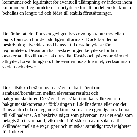
kommuner och legitimitet för eventuell tillämpning av indexet inom
kommunen. Legitimiteten har betydelse för att modellen ska kunna
behållas en längre tid och bidra till stabila förutsättningar.
Det är bra att det finns en gedigen beskrivning av hur modellen
tagits fram och hur den slutligen utformats. Dock bör denna
beskrivning utvecklas med hänsyn till dess betydelse för
legitimiteten. Dessutom har beskrivningen betydelse för hur
orsakerna till skillnader i skolresultat förstås och påverkar därmed
attityder, förväntningar och beteenden hos allmänhet, verksamma i
skolan och elever.
De statistiska beräkningarna säger enbart något om
samband/korrelation mellan elevernas resultat och
bakgrundsfaktorer. De säger inget säkert om kausaliteten, om
bakgrundsfaktorerna är förklaringen till skillnaderna eller om det
finns andra bakomliggande faktorer som är de egentliga orsakerna
till skillnaderna. Att beskriva något som påverkan, när det enda som
belagts är ett samband, vilseleder i förståelsen av orsakerna till
skillnader mellan elevgrupper och minskar samtidigt trovärdigheten
för indexet.