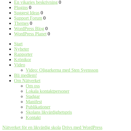
En vikaries beskrivning
0
Plugins
0
Suggest Ideas
0
Support Forum
0
Themes
0
WordPress Blog
0
WordPress Planet
0
Start
Nyheter
Rapporter
Krönikor
Video
Video: Oligarkerna med Sten Svensson
Bli medlem!
Om Nätverket
Om oss
Lokala kontaktpersoner
Stadgar
Manifest
Publikationer
Skolans likvärdighetspris
Kontakt
Nätverket för en likvärdig skola
Drivs med WordPress