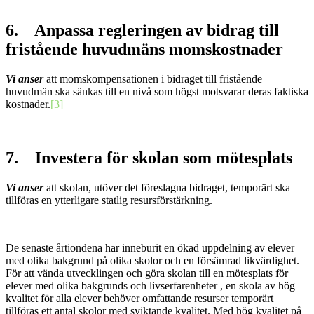
6. Anpassa regleringen av bidrag till
fristående huvudmäns momskostnader
Vi anser
att momskompensationen i bidraget till fristående
huvudmän ska sänkas till en nivå som högst motsvarar deras faktiska
kostnader.
[3]
7. Investera för skolan som mötesplats
Vi anser
att skolan, utöver det föreslagna bidraget, temporärt ska
tillföras en ytterligare statlig resursförstärkning.
De senaste årtiondena har inneburit en ökad uppdelning av elever
med olika bakgrund på olika skolor och en försämrad likvärdighet.
För att vända utvecklingen och göra skolan till en mötesplats för
elever med olika bakgrunds och livserfarenheter , en skola av hög
kvalitet för alla elever behöver omfattande resurser temporärt
tillföras ett antal skolor med sviktande kvalitet. Med hög kvalitet på