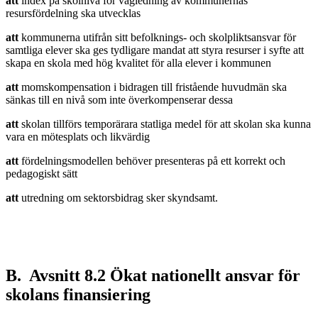
att
index på skolnivå för vägledning av kommunernas
resursfördelning ska utvecklas
att
kommunerna utifrån sitt befolknings- och skolpliktsansvar för
samtliga elever ska ges tydligare mandat att styra resurser i syfte att
skapa en skola med hög kvalitet för alla elever i kommunen
att
momskompensation i bidragen till fristående huvudmän ska
sänkas till en nivå som inte överkompenserar dessa
att
skolan tillförs temporärara statliga medel för att skolan ska kunna
vara en mötesplats och likvärdig
att
fördelningsmodellen behöver presenteras på ett korrekt och
pedagogiskt sätt
att
utredning om sektorsbidrag sker skyndsamt.
B. Avsnitt 8.2 Ökat nationellt ansvar för
skolans finansiering