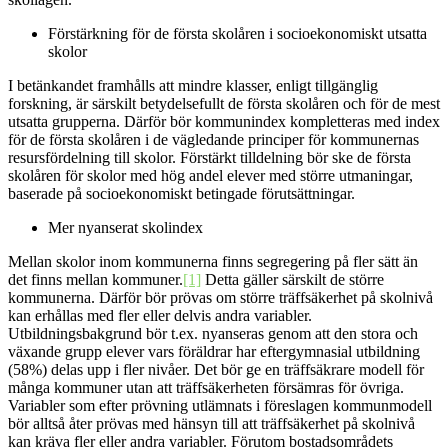
Förstärkning för de första skolåren i socioekonomiskt utsatta
skolor
I betänkandet framhålls att mindre klasser, enligt tillgänglig
forskning, är särskilt betydelsefullt de första skolåren och för de mest
utsatta grupperna. Därför bör kommunindex kompletteras med index
för de första skolåren i de vägledande principer för kommunernas
resursfördelning till skolor. Förstärkt tilldelning bör ske de första
skolåren för skolor med hög andel elever med större utmaningar,
baserade på socioekonomiskt betingade förutsättningar.
Mer nyanserat skolindex
Mellan skolor inom kommunerna finns segregering på fler sätt än
det finns mellan kommuner.
[1]
Detta gäller särskilt de större
kommunerna. Därför bör prövas om större träffsäkerhet på skolnivå
kan erhållas med fler eller delvis andra variabler.
Utbildningsbakgrund bör t.ex. nyanseras genom att den stora och
växande grupp elever vars föräldrar har eftergymnasial utbildning
(58%) delas upp i fler nivåer. Det bör ge en träffsäkrare modell för
många kommuner utan att träffsäkerheten försämras för övriga.
Variabler som efter prövning utlämnats i föreslagen kommunmodell
bör alltså åter prövas med hänsyn till att träffsäkerhet på skolnivå
kan kräva fler eller andra variabler. Förutom bostadsområdets