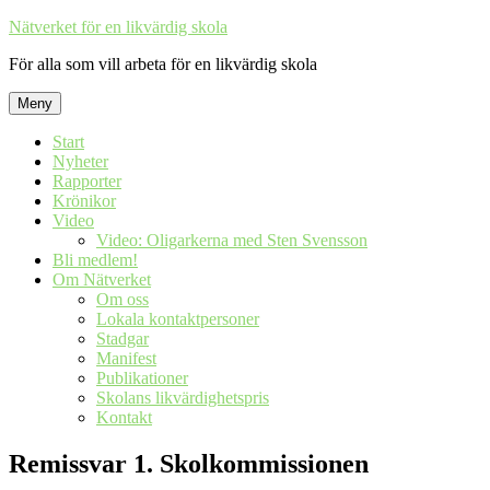
Hoppa
Nätverket för en likvärdig skola
till
För alla som vill arbeta för en likvärdig skola
innehåll
Meny
Start
Nyheter
Rapporter
Krönikor
Video
Video: Oligarkerna med Sten Svensson
Bli medlem!
Om Nätverket
Om oss
Lokala kontaktpersoner
Stadgar
Manifest
Publikationer
Skolans likvärdighetspris
Kontakt
Remissvar 1. Skolkommissionen