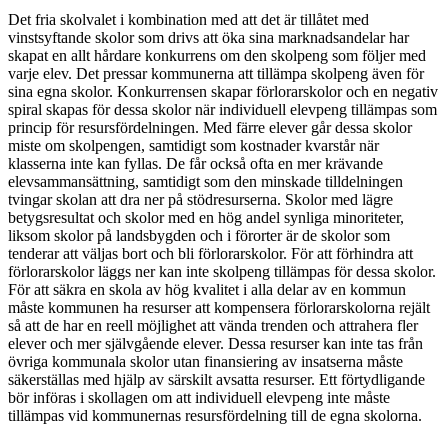
Det fria skolvalet i kombination med att det är tillåtet med
vinstsyftande skolor som drivs att öka sina marknadsandelar har
skapat en allt hårdare konkurrens om den skolpeng som följer med
varje elev. Det pressar kommunerna att tillämpa skolpeng även för
sina egna skolor. Konkurrensen skapar förlorarskolor och en negativ
spiral skapas för dessa skolor när individuell elevpeng tillämpas som
princip för resursfördelningen. Med färre elever går dessa skolor
miste om skolpengen, samtidigt som kostnader kvarstår när
klasserna inte kan fyllas. De får också ofta en mer krävande
elevsammansättning, samtidigt som den minskade tilldelningen
tvingar skolan att dra ner på stödresurserna. Skolor med lägre
betygsresultat och skolor med en hög andel synliga minoriteter,
liksom skolor på landsbygden och i förorter är de skolor som
tenderar att väljas bort och bli förlorarskolor. För att förhindra att
förlorarskolor läggs ner kan inte skolpeng tillämpas för dessa skolor.
För att säkra en skola av hög kvalitet i alla delar av en kommun
måste kommunen ha resurser att kompensera förlorarskolorna rejält
så att de har en reell möjlighet att vända trenden och attrahera fler
elever och mer självgående elever. Dessa resurser kan inte tas från
övriga kommunala skolor utan finansiering av insatserna måste
säkerställas med hjälp av särskilt avsatta resurser. Ett förtydligande
bör införas i skollagen om att individuell elevpeng inte måste
tillämpas vid kommunernas resursfördelning till de egna skolorna.