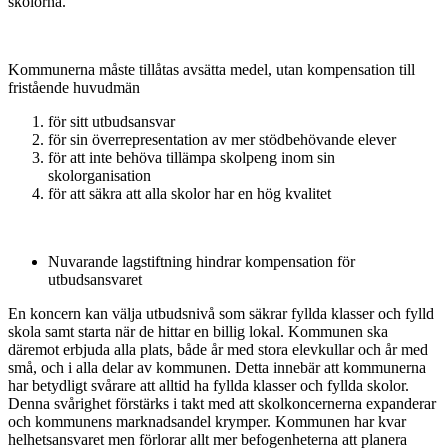
skolorna.
Kommunerna måste tillåtas avsätta medel, utan kompensation till
fristående huvudmän
för sitt utbudsansvar
för sin överrepresentation av mer stödbehövande elever
för att inte behöva tillämpa skolpeng inom sin
skolorganisation
för att säkra att alla skolor har en hög kvalitet
Nuvarande lagstiftning hindrar kompensation för
utbudsansvaret
En koncern kan välja utbudsnivå som säkrar fyllda klasser och fylld
skola samt starta när de hittar en billig lokal. Kommunen ska
däremot erbjuda alla plats, både år med stora elevkullar och år med
små, och i alla delar av kommunen. Detta innebär att kommunerna
har betydligt svårare att alltid ha fyllda klasser och fyllda skolor.
Denna svårighet förstärks i takt med att skolkoncernerna expanderar
och kommunens marknadsandel krymper. Kommunen har kvar
helhetsansvaret men förlorar allt mer befogenheterna att planera