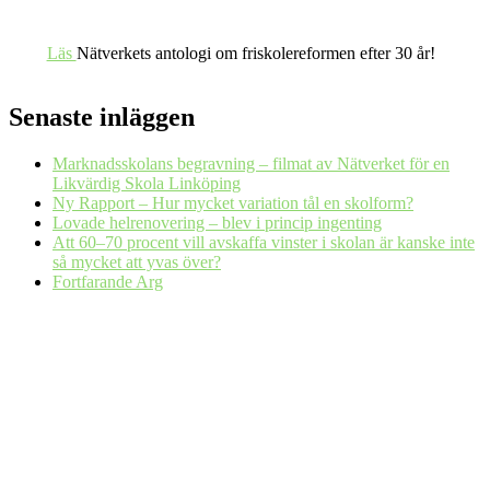
Läs
Nätverkets antologi om friskolereformen efter 30 år!
Senaste inläggen
Marknadsskolans begravning – filmat av Nätverket för en
Likvärdig Skola Linköping
Ny Rapport – Hur mycket variation tål en skolform?
Lovade helrenovering – blev i princip ingenting
Att 60–70 procent vill avskaffa vinster i skolan är kanske inte
så mycket att yvas över?
Fortfarande Arg