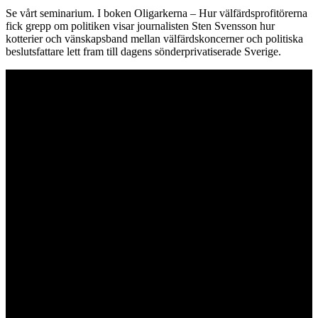
Se vårt seminarium. I boken Oligarkerna – Hur välfärdsprofitörerna
fick grepp om politiken visar journalisten Sten Svensson hur
kotterier och vänskapsband mellan välfärdskoncerner och politiska
beslutsfattare lett fram till dagens sönderprivatiserade Sverige.