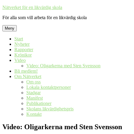
Hoppa
Nätverket för en likvärdig skola
till
För alla som vill arbeta för en likvärdig skola
innehåll
Meny
Start
Nyheter
Rapporter
Krönikor
Video
Video: Oligarkerna med Sten Svensson
Bli medlem!
Om Nätverket
Om oss
Lokala kontaktpersoner
Stadgar
Manifest
Publikationer
Skolans likvärdighetspris
Kontakt
Video: Oligarkerna med Sten Svensson