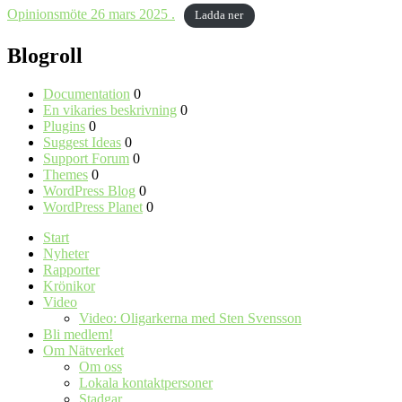
Opinionsmöte 26 mars 2025 .
Ladda ner
Blogroll
Documentation
0
En vikaries beskrivning
0
Plugins
0
Suggest Ideas
0
Support Forum
0
Themes
0
WordPress Blog
0
WordPress Planet
0
Start
Nyheter
Rapporter
Krönikor
Video
Video: Oligarkerna med Sten Svensson
Bli medlem!
Om Nätverket
Om oss
Lokala kontaktpersoner
Stadgar