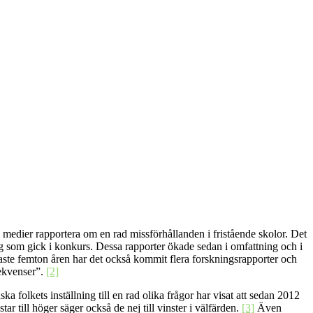
ka medier rapportera om en rad missförhållanden i fristående skolor. Det
ag som gick i konkurs. Dessa rapporter ökade sedan i omfattning och i
ste femton åren har det också kommit flera forskningsrapporter och
sekvenser”.
[2]
olkets inställning till en rad olika frågor har visat att sedan 2012
ar till höger säger också de nej till vinster i välfärden.
[3]
Även