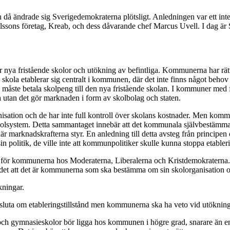
 då ändrade sig Sverigedemokraterna plötsligt. Anledningen var ett inte
lssons företag, Kreab, och dess dåvarande chef Marcus Uvell. I dag är S
nya fristående skolor och utökning av befintliga. Kommunerna har rätt at
skola etablerar sig centralt i kommunen, där det inte finns något be
ste betala skolpeng till den nya fristående skolan. I kommuner med fri
a utan det gör marknaden i form av skolbolag och staten.
isation och de har inte full kontroll över skolans kostnader. Men kommu
 skolsystem. Detta sammantaget innebär att det kommunala självbestämman
är marknadskrafterna styr. En anledning till detta avsteg från principe
politik, de ville inte att kommunpolitiker skulle kunna stoppa etableri
tt för kommunerna hos Moderaterna, Liberalerna och Kristdemokraterna. Vi
är det att det är kommunerna som ska bestämma om sin skolorganisation 
kningar.
sluta om etableringstillstånd men kommunerna ska ha veto vid utökninga
- och gymnasieskolor bör ligga hos kommunen i högre grad, snarare än e