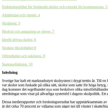
Etableringsfrihet för fristående skolor och vetorätt för kommunerna. 3
Aktiebolag och vinster. 4
Skolpeng. 5
Skolval och antagning av elever. 7
Ideellt drivna skolor. 8
Skolans likvärdighet 8
Offentlighet och sekretess. 9
Sammanfattning. 10
Inledning
Sverige har haft ett marknadsstyrt skolsystem i drygt trettio år. Till 
var skolor som fuskade på olika sätt, skolor som satte för höga betyg
dag kommer det regelbundet nya som beskriver olika missförhållanden, b
utredningar som visat på allvarliga systemfel i dagens skolpolitik. E
Dessa medierapporter och forskningsresultat har uppmärksammats av med
är det cirka 70 procent av väljarna som säger nej till vinster i skattef