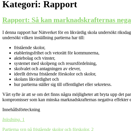
Kategori:
Rapport
Rapport: Så kan marknadskrafternas negati
I denna rapport har Nätverket för en likvärdig skola undersökt riksdags
undersökt vilken inställning partierna har till:
fristående skolor,
etableringsfrihet och vetorätt för kommunerna,
aktiebolag och vinster,
systemet med skolpeng och resursfördelning,
skolvalet och antagningen av elever,
ideellt drivna fristående förskolor och skolor,
skolans likvärdighet och
hur partierna ställer sig till offentlighet eller sekretess.
Vårt syfte är att se om det finns några möjligheter att bryta upp det pa
kompromisser som kan minska marknadskrafternas negativa effekter e
Innehållsförteckning
Inledning
. 1
Partierna syn på fristående skolor och förskolor. 2