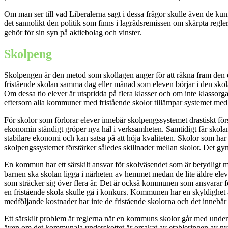
Om man ser till vad Liberalerna sagt i dessa frågor skulle även de k
det sannolikt den politik som finns i lagrådsremissen om skärpta regle
gehör för sin syn på aktiebolag och vinster.
Skolpeng
Skolpengen är den metod som skollagen anger för att räkna fram den 
fristående skolan samma dag eller månad som eleven börjar i den skolan.
Om dessa tio elever är utspridda på flera klasser och om inte klassorga
eftersom alla kommuner med fristående skolor tillämpar systemet med 
För skolor som förlorar elever innebär skolpengssystemet drastiskt för
ekonomin ständigt gröper nya hål i verksamheten. Samtidigt får skolan
stabilare ekonomi och kan satsa på att höja kvaliteten. Skolor som har 
skolpengssystemet förstärker således skillnader mellan skolor. Det gy
En kommun har ett särskilt ansvar för skolväsendet som är betydligt m
barnen ska skolan ligga i närheten av hemmet medan de lite äldre ele
som sträcker sig över flera år. Det är också kommunen som ansvarar för
en fristående skola skulle gå i konkurs. Kommunen har en skyldighet 
medföljande kostnader har inte de fristående skolorna och det inneb
Ett särskilt problem är reglerna när en kommuns skolor går med under
även om det kommunala underskottet är orsakat av etableringen av ny