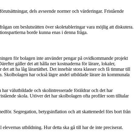
 förutsättningar, dels avseende normer och värderingar. Fristående
gan om beslutsrätten över skoletableringar vara möjlig att diskutera.
tionspartierna borde kunna enas i denna fråga.
ledningen för bolagen inte använder pengar på ovidkommande projekt
ärefter gäller det att hålla ner kostnaderna för lärare, lokaler,
det att ha låg lärartäthet. Det innebär stora klasser och få timmar till
rna. Skolbolagen har också lägre andel utbildade lärare än kommunala
 har välutbildade och skolintresserade föräldrar och det har
stående skola. Utöver det har skolbolagen ofta profiler som tilltalar
edför. Segregation, betygsinflation och att skattemedel förs bort från
l elevernas utbildning. Hur detta ska gå till har de inte preciserat.