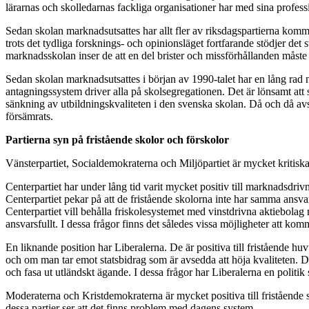
lärarnas och skolledarnas fackliga organisationer har med sina professio
Sedan skolan marknadsutsattes har allt fler av riksdagspartierna komm
trots det tydliga forsknings- och opinionsläget fortfarande stödjer det
marknadsskolan inser de att en del brister och missförhållanden måste rät
Sedan skolan marknadsutsattes i början av 1990-talet har en lång rad 
antagningssystem driver alla på skolsegregationen. Det är lönsamt att s
sänkning av utbildningskvaliteten i den svenska skolan. Då och då av
försämrats.
Partierna syn på fristående skolor och förskolor
Vänsterpartiet, Socialdemokraterna och Miljöpartiet är mycket kritiska
Centerpartiet har under lång tid varit mycket positiv till marknadsdriv
Centerpartiet pekar på att de fristående skolorna inte har samma ansv
Centerpartiet vill behålla friskolesystemet med vinstdrivna aktiebolag m
ansvarsfullt. I dessa frågor finns det således vissa möjligheter att k
En liknande position har Liberalerna. De är positiva till fristående hu
och om man tar emot statsbidrag som är avsedda att höja kvaliteten. De
och fasa ut utländskt ägande. I dessa frågor har Liberalerna en politi
Moderaterna och Kristdemokraterna är mycket positiva till fristående s
dessa partier ser att det finns problem med dagens system.