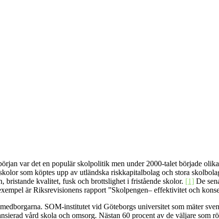
en början var det en populär skolpolitik men under 2000-talet började oli
, skolor som köptes upp av utländska riskkapitalbolag och stora skolbol
ristande kvalitet, fusk och brottslighet i fristående skolor.
[1]
De sena
tt exempel är Riksrevisionens rapport ”Skolpengen– effektivitet och kon
borgarna. SOM-institutet vid Göteborgs universitet som mäter svenska f
inansierad vård skola och omsorg. Nästan 60 procent av de väljare som röst