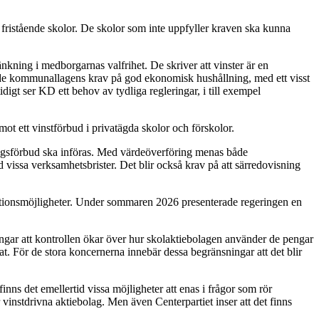
 fristående skolor. De skolor som inte uppfyller kraven ska kunna
nkning i medborgarnas valfrihet. De skriver att vinster är en
ande kommunallagens krav på god ekonomisk hushållning, med ett visst
digt ser KD ett behov av tydliga regleringar, i till exempel
mot ett vinstförbud i privatägda skolor och förskolor.
ringsförbud ska införas. Med värdeöverföring menas både
 vissa verksamhetsbrister. Det blir också krav på att särredovisning
anktionsmöjligheter. Under sommaren 2026 presenterade regeringen en
ngar att kontrollen ökar över hur skolaktiebolagen använder de pengar
nat. För de stora koncernerna innebär dessa begränsningar att det blir
nns det emellertid vissa möjligheter att enas i frågor som rör
 vinstdrivna aktiebolag. Men även Centerpartiet inser att det finns