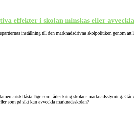
va effekter i skolan minskas eller avveckla
partiernas inställning till den marknadsdrivna skolpolitiken genom att l
rlamentariskt låsta läge som råder kring skolans marknadsstyrning. Går de
ller som på sikt kan avveckla marknadsskolan?