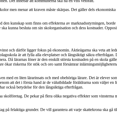
onen. Det innebär att kommunerna ska ha en viss vetorätt.
e skolor men menar att kraven måste skärpas. Det gäller dels ekonomiska
ed den kunskap som finns om effekterna av marknadsstyrningen, borde frå
e ska kunna besluta om sin skolorganisation och dess kostnader. Opposi
 vinst och därför ligger fokus på ekonomin. Aktieägarna ska veta att 
olagsskola är att fylla alla elevplatser och långsiktigt säkra efterfrågan. D
ra. Då lärarnas löner är den enskilt största kostnaden på en skola gäller 
rare ökar riskerna för stök och oro samt försämrar inlärningsmöjlighete
även med en liten lärarinsats och med obehöriga lärare. Det är elever som
m att det i första hand är de välutbildade föräldrarna som väljer en fri
ar också betydelse för den långsiktiga efterfrågan.
a skolföretag. De pekar på flera olika negativa effekter som vinsterna m
tag på felaktiga grunder. De vill garantera att varje skattekrona ska gå til