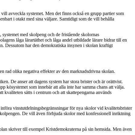
e vill avveckla systemet. Men det finns också en grupp partier som
enbart i otakt med sina väljare. Samtidigt som de vill behålla
n, systemet med skolpeng och de fristående skolornas
agens låga lärartäthet och låga andel utbildade lärare bidrar till en
an. Dessutom har den demokratiska insynen i skolan kraftigt
r en rad olika negativa effekter av den marknadsdrivna skolan.
en. De anser att dagens system har stora brister och är orättvist.
pp kösystemet som innebär att alla inte har samma chans att välja.
 att kvaliteten sätts i centrum och att skattepengarna används
 införa vinstutdelningsbegränsningar för nya skolor vid kvalitetsbrister
 skolpengen. De vill även förbjuda skolor med konfessionell inriktning
skolan skriver till exempel Kristdemokraterna på sin hemsida. Men även