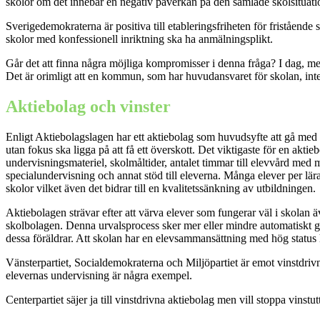
skolor om det innebär en negativ påverkan på den samlade skolsituati
Sverigedemokraterna är positiva till etableringsfriheten för friståend
skolor med konfessionell inriktning ska ha anmälningsplikt.
Går det att finna några möjliga kompromisser i denna fråga? I dag, m
Det är orimligt att en kommun, som har huvudansvaret för skolan, int
Aktiebolag och vinster
Enligt Aktiebolagslagen har ett aktiebolag som huvudsyfte att gå med
utan fokus ska ligga på att få ett överskott. Det viktigaste för en aktieb
undervisningsmateriel, skolmåltider, antalet timmar till elevvård med me
specialundervisning och annat stöd till eleverna. Många elever per lä
skolor vilket även det bidrar till en kvalitetssänkning av utbildningen.
Aktiebolagen strävar efter att värva elever som fungerar väl i skolan 
skolbolagen. Denna urvalsprocess sker mer eller mindre automatiskt geno
dessa föräldrar. Att skolan har en elevsammansättning med hög status h
Vänsterpartiet, Socialdemokraterna och Miljöpartiet är emot vinstdrivn
elevernas undervisning är några exempel.
Centerpartiet säjer ja till vinstdrivna aktiebolag men vill stoppa vinstut