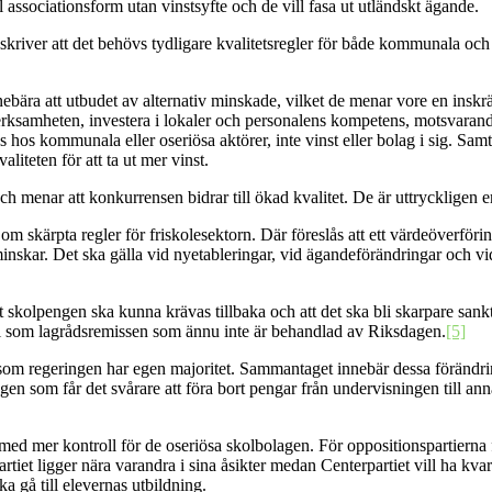
l associationsform utan vinstsyfte och de vill fasa ut utländskt ägande.
kriver att det behövs tydligare kvalitetsregler för både kommunala och
nebära att utbudet av alternativ minskade, vilket de menar vore en inskrä
 verksamheten, investera i lokaler och personalens kompetens, motsvar
 hos kommunala eller oseriösa aktörer, inte vinst eller bolag i sig. Samti
aliteten för att ta ut mer vinst.
ch menar att konkurrensen bidrar till ökad kvalitet. De är uttryckligen e
m skärpta regler för friskolesektorn. Där föreslås att ett värdeöverfö
nskar. Det ska gälla vid nyetableringar, vid ägandeförändringar och vid
tt skolpengen ska kunna krävas tillbaka och att det ska bli skarpare s
ll som lagrådsremissen som ännu inte är behandlad av Riksdagen.
[5]
ersom regeringen har egen majoritet. Sammantaget innebär dessa förändri
agen som får det svårare att föra bort pengar från undervisningen till an
ed mer kontroll för de oseriösa skolbolagen. För oppositionspartierna fi
tiet ligger nära varandra i sina åsikter medan Centerpartiet vill ha kvar
ka gå till elevernas utbildning.