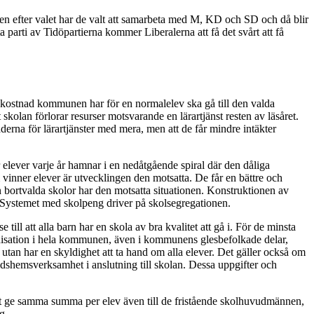
en efter valet har de valt att samarbeta med M, KD och SD och då blir
parti av Tidöpartierna kommer Liberalerna att få det svårt att få
 kostnad kommunen har för en normalelev ska gå till den valda
skolan förlorar resurser motsvarande en lärartjänst resten av läsåret.
derna för lärartjänster med mera, men att de får mindre intäkter
 elever varje år hamnar i en nedåtgående spiral där den dåliga
vinner elever är utvecklingen den motsatta. De får en bättre och
an bortvalda skolor har den motsatta situationen. Konstruktionen av
. Systemet med skolpeng driver på skolsegregationen.
l att alla barn har en skola av bra kvalitet att gå i. För de minsta
anisation i hela kommunen, även i kommunens glesbefolkade delar,
 utan har en skyldighet att ta hand om alla elever. Det gäller också om
dshemsverksamhet i anslutning till skolan. Dessa uppgifter och
att ge samma summa per elev även till de fristående skolhuvudmännen,
g.