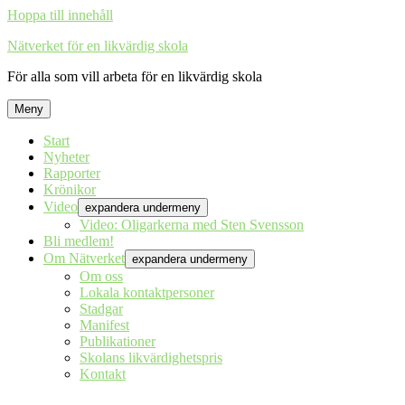
Hoppa till innehåll
Nätverket för en likvärdig skola
För alla som vill arbeta för en likvärdig skola
Meny
Start
Nyheter
Rapporter
Krönikor
Video
expandera undermeny
Video: Oligarkerna med Sten Svensson
Bli medlem!
Om Nätverket
expandera undermeny
Om oss
Lokala kontaktpersoner
Stadgar
Manifest
Publikationer
Skolans likvärdighetspris
Kontakt