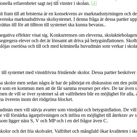
nella erfarenheter sagt nej till vinster i skolan.
[4]
it fram till att bristerna är en konsekvens av marknadsstyrningen och d
 svenska marknadsdrivna skolsystemet. I denna fråga är dessa partier upp
tas till för att tilltron till systemet ska kunna bevaras.
.
negativa effekter visat sig. Konkurrensen om eleverna, skolaktiebolage
egregera elever och det är lönsamt att driva på betygsinflationen. Skolbol
slöjas oseriösa och till och med kriminella huvudmän som verkar i skol
 till systemet med vinstdrivna fristående skolor. Dessa partier beskrive
na skolor men sedan några år har de påbörjat en diskussion om den politik
ar som en kommun men att de får samma resurser per elev. De tar även u
en de vill se över systemet så att valfriheten blir en möjlighet för alla,
omma överens inom det rödgröna blocket.
vudmän men vill stävja avarter som vinstjakt och betygsinflation. De vill
 vill förstärka ägarprövningen och införa en möjlighet till återkrav av
k som ligger nära S, V och MP och i en del frågor även C.
kolor och det fria skolvalet. Valfrihet och mångfald ökar kvaliteten i 