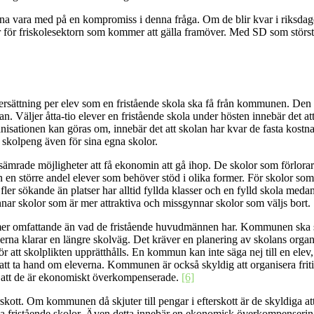
unna vara med på en kompromiss i denna fråga. Om de blir kvar i riksdag
r för friskolesektorn som kommer att gälla framöver. Med SD som största 
ersättning per elev som en fristående skola ska få från kommunen. Den
 Väljer åtta-tio elever en fristående skola under hösten innebär det att 
nisationen kan göras om, innebär det att skolan har kvar de fasta kostna
skolpeng även för sina egna skolor.
sämrade möjligheter att få ekonomin att gå ihop. De skolor som förlorar
 en större andel elever som behöver stöd i olika former. För skolor som 
fler sökande än platser har alltid fyllda klasser och en fylld skola med
nnar skolor som är mer attraktiva och missgynnar skolor som väljs bort
er omfattande än vad de fristående huvudmännen har. Kommunen ska se til
verna klarar en längre skolväg. Det kräver en planering av skolans org
 att skolplikten upprätthålls. En kommun kan inte säga nej till en elev,
att ta hand om eleverna. Kommunen är också skyldig att organisera friti
är att de är ekonomiskt överkompenserade.
[6]
skott. Om kommunen då skjuter till pengar i efterskott är de skyldiga 
a fristående skolor. Även detta innebär en ekonomisk överkompenserin