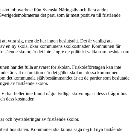
nsivt lobbyarbete från Svenskt Näringsliv och flera andra
verigedemokraterna det parti som är mest positiva till fristående
t yttra sig, men de har ingen beslutsrätt. Det är vanligt att
hov av en ny skola, ökar kommunens skolkostnader. Kommunen får
stående skolor, är det inte längre de politiskt valda som beslutar om
nen har det fulla ansvaret för skolan. Friskoleföretagen kan inte
det är satt ur funktion när det gäller skolan i dessa kommuner.
n om det kommunala självbestämmandet är att de partier som beslutade
ngen av fristående skolor.
 har heller inte funnit några tydliga skrivningar i dessa frågor hos
och dess kostnader.
r och nyetableringar av fristående skolor.
nbart hos staten. Kommuner ska kunna säga nej till nya fristående