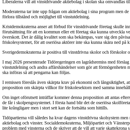
Liberalerna vill att vinstdrivande aktiebolag i skolan ska omvandlas til
Moderaterna tar inte upp frågan om aktiebolag i sina program men de s
förlora tillstånd och möjlighet till vinstutdelning.
Kristdemokraterna anser att förbud för vinstdrivande företag skulle in
förutsättning för att en kommun eller ett företag ska kunna utveckla
överskott. Det är dålig kvalitet som ska bekämpas, vare sig den påvisas
friskolesystemet, för att oseriösa aktörer inte ska kunna skära ned på kv
Sverigedemokraterna är positiva till vinstdrivna skolor och förskolor o
I maj 2026 presenterade Tidöregeringen en lagrådsremiss med förslag o
vinstutdelning och andra affärshändelser som gör att förmögenheten mi
ska införas så att pengarna kan följas.
I remissen föreslås även skärpta krav på ekonomi och långsiktighet, a
proposition om skärpta villkor för friskolesektorn med samma innehå
Om inget oförutsett inträffar kommer denna proposition att antas eft
de får i skolpengssystemet. I första hand blir det de oseriösa skolföret
lite krångligare men i stort sett kan de fortsätta som hittills.
Tidöpartierna vill således ha kvar dagens vinstdrivna skolsystem men m
aktiebolag och vinster. Socialdemokraterna, Miljöpartiet och Vänsterpar
problem med vinsterna och de skriver att de vill att varje skattekrona s