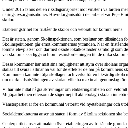
Under 2015 fanns det en riksdagsmajoritet mot vinster i välfärden men
näringslivsorganisationer. Huvudorganisatör i det arbetet var Peje Emi
skolor.
Etableringsfrihet för fristående skolor och vetorätt för kommunerna
Det är staten, genom Skolinspektionen, som beslutar om tillstånden för 
Skolinspektionen går emot kommunernas yttranden. När en fristående 
tomma elevplatser och därmed ökade lokalkostnader samtidigt som de må
var skolorna ska ligga och om resursfördelningen till de olika skolorn
Dessa kommuner har mist sina möjligheter att styra över skolans organ
ställas till svars i allmänna val för de effekter de har på kommunens
Kommunen kan inte följa skollagen och verka för en likvärdig skola n
om marknadsutsättningen av skolan ville ha maximalt genomslag för sin 
Vi har inte hittat några skrivningar om etableringsfriheten och vetorä
Miljöpartiet men eftersom de säger nej till aktiebolag i skolan inneb
Vänsterpartiet är för en kommunal vetorätt vid nyetableringar och utö
Socialdemokraterna anser att staten i form av Skolinspektionen ska be
Centerpartiet anser att makten över etableringen av fristående grund