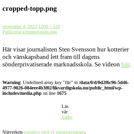
cropped-topp.png
Postat
Full
september 4, 2022
1200 × 320
Inläggsnavigering
storlek
Publicerat i
cropped-topp.png
Här visar journalisten Sten Svensson hur kotterier
och vänskapsband lett fram till dagens
sönderprivatiserade marknadsskola. Se videon
här
.
Warning
: Undefined array key "file" in
/data/0/d/0d2f6c96-5d46-
4977-9026-084eee4b3f02/likvardigskola.nu/public_html/wp-
includes/media.php
on line
1675
Läs
vår
folder
Nätverkets
manifest med 11-punktsprogram
.