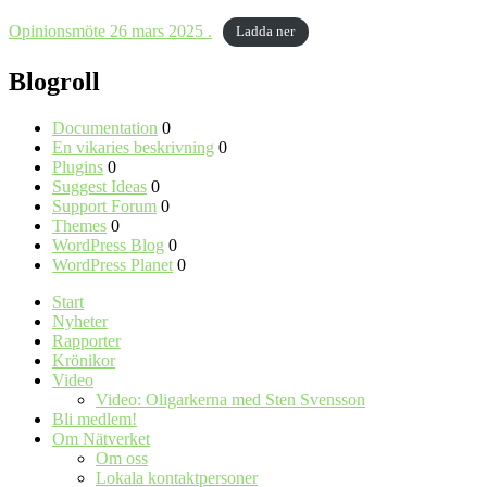
Opinionsmöte 26 mars 2025 .
Ladda ner
Blogroll
Documentation
0
En vikaries beskrivning
0
Plugins
0
Suggest Ideas
0
Support Forum
0
Themes
0
WordPress Blog
0
WordPress Planet
0
Start
Nyheter
Rapporter
Krönikor
Video
Video: Oligarkerna med Sten Svensson
Bli medlem!
Om Nätverket
Om oss
Lokala kontaktpersoner