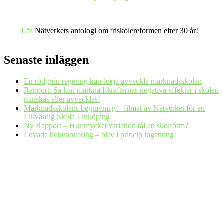
Läs
Nätverkets antologi om friskolereformen efter 30 år!
Senaste inläggen
En rödgrön regering kan börja avveckla marknadsskolan
Rapport: Så kan marknadskrafternas negativa effekter i skolan
minskas eller avvecklas!
Marknadsskolans begravning – filmat av Nätverket för en
Likvärdig Skola Linköping
Ny Rapport – Hur mycket variation tål en skolform?
Lovade helrenovering – blev i princip ingenting