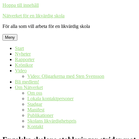
Hoppa till innehåll
Nätverket för en likvärdig skola
För alla som vill arbeta för en likvärdig skola
Meny
Start
Nyheter
Rapporter
Krönikor
Video
Video: Oligarkerna med Sten Svensson
Bli medlem!
Om Nätverket
Om oss
Lokala kontaktpersoner
Stadgar
Manifest
Publikationer
Skolans likvärdighetspris
Kontakt