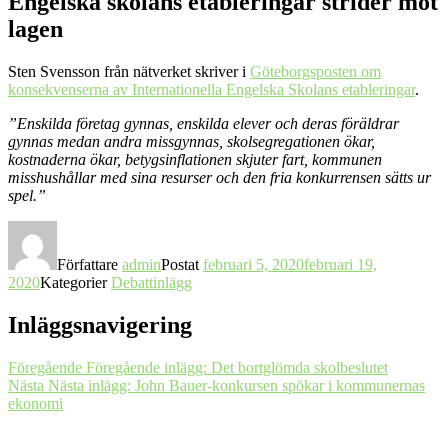
Engelska skolans etableringar strider mot
lagen
Sten Svensson från nätverket skriver i
Göteborgsposten om
konsekvenserna av Internationella Engelska Skolans etableringar
.
”Enskilda företag gynnas, enskilda elever och deras föräldrar
gynnas medan andra missgynnas, skolsegregationen ökar,
kostnaderna ökar, betygsinflationen skjuter fart, kommunen
misshushållar med sina resurser och den fria konkurrensen sätts ur
spel.”
Författare
admin
Postat
februari 5, 2020
februari 19,
2020
Kategorier
Debattinlägg
Inläggsnavigering
Föregående
Föregående inlägg:
Det bortglömda skolbeslutet
Nästa
Nästa inlägg:
John Bauer-konkursen spökar i kommunernas
ekonomi