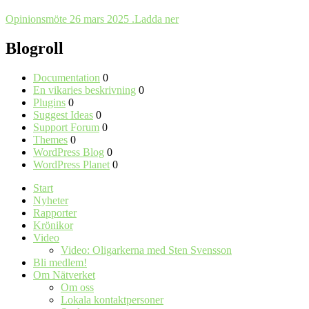
Opinionsmöte 26 mars 2025 .
Ladda ner
Blogroll
Documentation
0
En vikaries beskrivning
0
Plugins
0
Suggest Ideas
0
Support Forum
0
Themes
0
WordPress Blog
0
WordPress Planet
0
Start
Nyheter
Rapporter
Krönikor
Video
Video: Oligarkerna med Sten Svensson
Bli medlem!
Om Nätverket
Om oss
Lokala kontaktpersoner