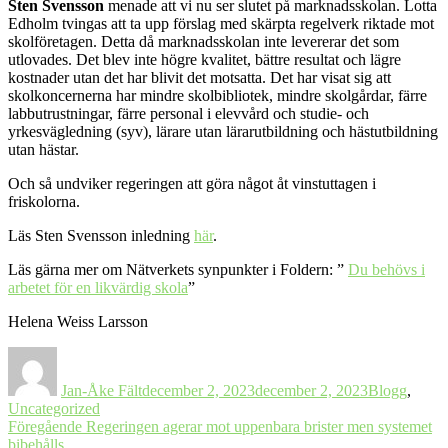
Sten Svensson
menade att vi nu ser slutet på marknadsskolan. Lotta
Edholm tvingas att ta upp förslag med skärpta regelverk riktade mot
skolföretagen. Detta då marknadsskolan inte levererar det som
utlovades. Det blev inte högre kvalitet, bättre resultat och lägre
kostnader utan det har blivit det motsatta. Det har visat sig att
skolkoncernerna har mindre skolbibliotek, mindre skolgårdar, färre
labbutrustningar, färre personal i elevvård och studie- och
yrkesvägledning (syv), lärare utan lärarutbildning och hästutbildning
utan hästar.
Och så undviker regeringen att göra något åt vinstuttagen i
friskolorna.
Läs Sten Svensson inledning
här
.
Läs gärna mer om Nätverkets synpunkter i Foldern: ”
Du behövs i
arbetet för en likvärdig skola
”
Helena Weiss Larsson
Författare
Postat
Kategorier
Jan-Åke Fält
december 2, 2023
december 2, 2023
Blogg
,
Uncategorized
Inläggsnavigering
Föregående
Föregående
Regeringen agerar mot uppenbara brister men systemet
inlägg:
bibehålls