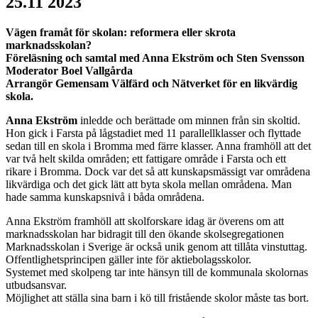
25.11 2023
Vägen framåt för skolan: reformera eller skrota
marknadsskolan?
Föreläsning och samtal med Anna Ekström och Sten Svensson
Moderator Boel Vallgårda
Arrangör Gemensam Välfärd och Nätverket för en likvärdig
skola.
Anna Ekström
inledde och berättade om minnen från sin skoltid.
Hon gick i Farsta på lågstadiet med 11 parallellklasser och flyttade
sedan till en skola i Bromma med färre klasser. Anna framhöll att det
var två helt skilda områden; ett fattigare område i Farsta och ett
rikare i Bromma. Dock var det så att kunskapsmässigt var områdena
likvärdiga och det gick lätt att byta skola mellan områdena. Man
hade samma kunskapsnivå i båda områdena.
Anna Ekström framhöll att skolforskare idag är överens om att
marknadsskolan har bidragit till den ökande skolsegregationen
Marknadsskolan i Sverige är också unik genom att tillåta vinstuttag.
Offentlighetsprincipen gäller inte för aktiebolagsskolor.
Systemet med skolpeng tar inte hänsyn till de kommunala skolornas
utbudsansvar.
Möjlighet att ställa sina barn i kö till fristående skolor måste tas bort.