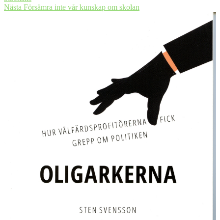
Nästa
Nästa
Försämra inte vår kunskap om skolan
inlägg: