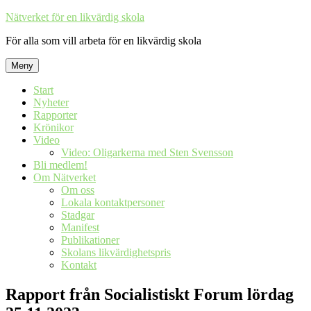
Hoppa
Nätverket för en likvärdig skola
till
För alla som vill arbeta för en likvärdig skola
innehåll
Meny
Start
Nyheter
Rapporter
Krönikor
Video
Video: Oligarkerna med Sten Svensson
Bli medlem!
Om Nätverket
Om oss
Lokala kontaktpersoner
Stadgar
Manifest
Publikationer
Skolans likvärdighetspris
Kontakt
Rapport från Socialistiskt Forum lördag