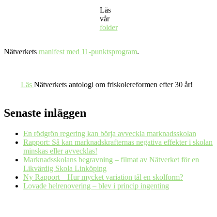
Läs
vår
folder
Nätverkets
manifest med 11-punktsprogram
.
Läs
Nätverkets antologi om friskolereformen efter 30 år!
Senaste inläggen
En rödgrön regering kan börja avveckla marknadsskolan
Rapport: Så kan marknadskrafternas negativa effekter i skolan
minskas eller avvecklas!
Marknadsskolans begravning – filmat av Nätverket för en
Likvärdig Skola Linköping
Ny Rapport – Hur mycket variation tål en skolform?
Lovade helrenovering – blev i princip ingenting