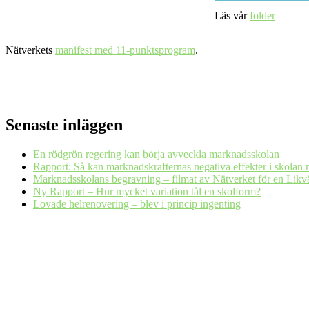
Läs vår
folder
Nätverkets
manifest med 11-punktsprogram
.
Senaste inläggen
En rödgrön regering kan börja avveckla marknadsskolan
Rapport: Så kan marknadskrafternas negativa effekter i skolan 
Marknadsskolans begravning – filmat av Nätverket för en Likv
Ny Rapport – Hur mycket variation tål en skolform?
Lovade helrenovering – blev i princip ingenting