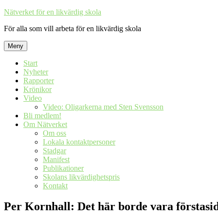
Hoppa
Nätverket för en likvärdig skola
till
För alla som vill arbeta för en likvärdig skola
innehåll
Meny
Start
Nyheter
Rapporter
Krönikor
Video
Video: Oligarkerna med Sten Svensson
Bli medlem!
Om Nätverket
Om oss
Lokala kontaktpersoner
Stadgar
Manifest
Publikationer
Skolans likvärdighetspris
Kontakt
Per Kornhall: Det här borde vara förstaside