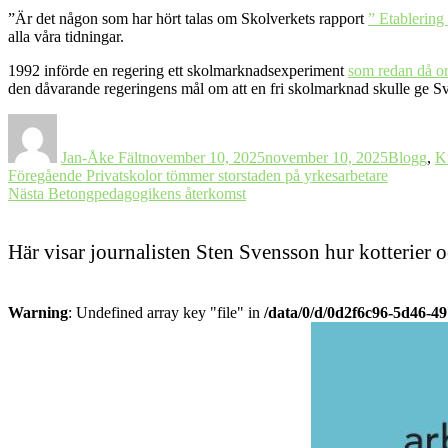
”Är det någon som har hört talas om Skolverkets rapport
” Etablering
alla våra tidningar.
1992 införde en regering ett skolmarknadsexperiment
som redan då o
den dåvarande regeringens mål om att en fri skolmarknad skulle ge Sve
Författare
Postat
Kategorie
Jan-Åke Fält
november 10, 2025
november 10, 2025
Blogg
,
K
Inläggsnavigering
Föregående
Föregående
Privatskolor tömmer storstaden på yrkesarbetare
Nästa
inlägg:
Nästa
Betongpedagogikens återkomst
inlägg:
Här visar journalisten Sten Svensson hur kotterier 
Warning
: Undefined array key "file" in
/data/0/d/0d2f6c96-5d46-4