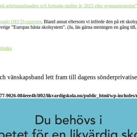
 på arbetsmarknaden och fortsatta studier år 2023 efter gymnasieskolan
roade OECD-experter
. Bland annat eftersom vi införde den på ett skols
rige ”Europas bästa skolsystem”. (Ja, läs gärna meningen en gång till,
r
rönika
och vänskapsband lett fram till dagens sönderprivat
977-9026-084eee4b3f02/likvardigskola.nu/public_html/wp-includes