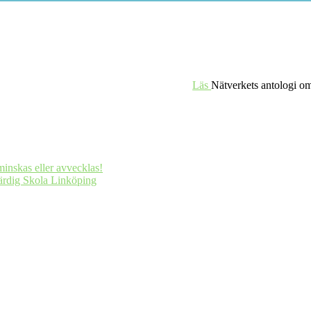
Läs
Nätverkets antologi om
minskas eller avvecklas!
ärdig Skola Linköping