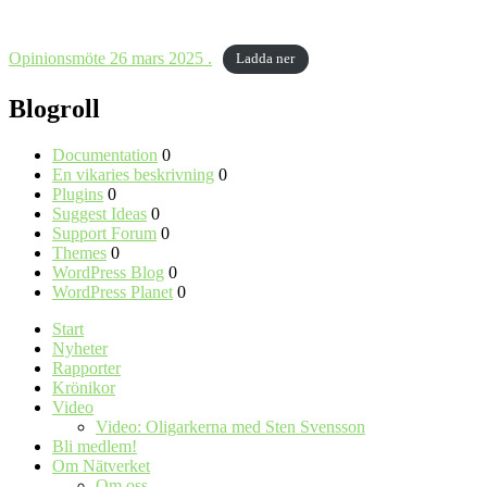
Opinionsmöte 26 mars 2025 .
Ladda ner
Blogroll
Documentation
0
En vikaries beskrivning
0
Plugins
0
Suggest Ideas
0
Support Forum
0
Themes
0
WordPress Blog
0
WordPress Planet
0
Start
Nyheter
Rapporter
Krönikor
Video
Video: Oligarkerna med Sten Svensson
Bli medlem!
Om Nätverket
Om oss