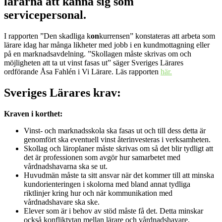
lärarna att känna sig som
servicepersonal.
I rapporten ”Den skadliga k
on
kurrensen” konstateras att arbeta som
lärare idag har många likheter med jobb i en kundmottagning eller
på en marknadsavdelning. ”Skollagen måste skrivas om och
möjligheten att ta ut vinst fasas ut” säger Sveriges Lärares
ordförande Åsa Fahlén i Vi Lärare. Läs rapporten
här.
Sveriges Lärares krav:
Kraven i korthet:
Vinst- och marknadsskola ska fasas ut och till dess detta är
genomfört ska eventuell vinst återinvesteras i verksamheten.
Skollag och läroplaner måste skrivas om så det blir tydligt att
det är professionen som avgör hur samarbetet med
vårdnadshavarna ska se ut.
Huvudmän måste ta sitt ansvar när det kommer till att minska
kundorienteringen i skolorna med bland annat tydliga
riktlinjer kring hur och när kommunikation med
vårdnadshavare ska ske.
Elever som är i behov av stöd måste få det. Detta minskar
också konfliktytan mellan lärare och vårdnadshavare.