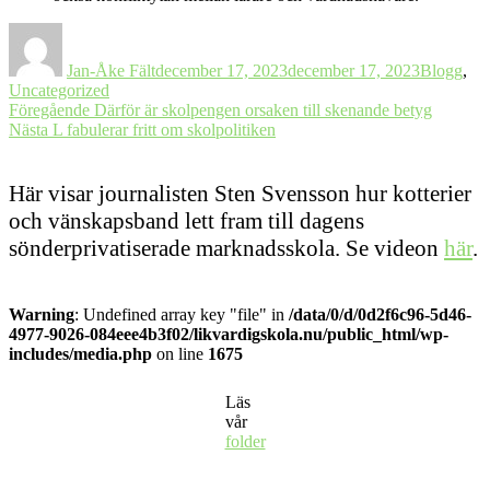
Författare
Postat
Kategorie
Jan-Åke Fält
december 17, 2023
december 17, 2023
Blogg
,
Uncategorized
Inläggsnavigering
Föregående
Föregående
Därför är skolpengen orsaken till skenande betyg
Nästa
inlägg:
Nästa
L fabulerar fritt om skolpolitiken
inlägg:
Här visar journalisten Sten Svensson hur kotterier
och vänskapsband lett fram till dagens
sönderprivatiserade marknadsskola. Se videon
här
.
Warning
: Undefined array key "file" in
/data/0/d/0d2f6c96-5d46-
4977-9026-084eee4b3f02/likvardigskola.nu/public_html/wp-
includes/media.php
on line
1675
Läs
vår
folder