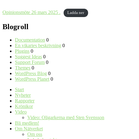
Opinionsmöte 26 mars 2025 .
Ladda ner
Blogroll
Documentation
0
En vikaries beskrivning
0
Plugins
0
Suggest Ideas
0
Support Forum
0
Themes
0
WordPress Blog
0
WordPress Planet
0
Start
Nyheter
Rapporter
Krönikor
Video
Video: Oligarkerna med Sten Svensson
Bli medlem!
Om Nätverket
Om oss