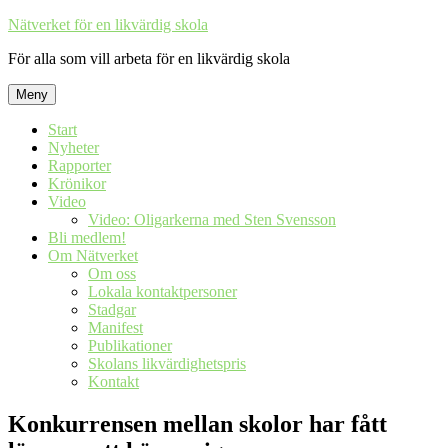
Hoppa
Nätverket för en likvärdig skola
till
För alla som vill arbeta för en likvärdig skola
innehåll
Meny
Start
Nyheter
Rapporter
Krönikor
Video
Video: Oligarkerna med Sten Svensson
Bli medlem!
Om Nätverket
Om oss
Lokala kontaktpersoner
Stadgar
Manifest
Publikationer
Skolans likvärdighetspris
Kontakt
Konkurrensen mellan skolor har fått