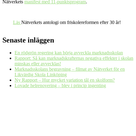
Nätverkets
manifest med 11-punktsprogram
.
Läs
Nätverkets antologi om friskolereformen efter 30 år!
Senaste inläggen
En rödgrön regering kan börja avveckla marknadsskolan
Rapport: Så kan marknadskrafternas negativa effekter i skolan
minskas eller avvecklas!
Marknadsskolans begravning – filmat av Nätverket för en
Likvärdig Skola Linköping
Ny Rapport – Hur mycket variation tål en skolform?
Lovade helrenovering – blev i princip ingenting