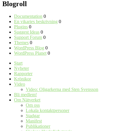
Blogroll
Documentation
0
En vikaries beskrivning
0
Plugins
0
Suggest Ideas
0
Support Forum
0
Themes
0
WordPress Blog
0
WordPress Planet
0
Start
Nyheter
Rapporter
Krönikor
Video
Video: Oligarkerna med Sten Svensson
Bli medlem!
Om Nätverket
Om oss
Lokala kontaktpersoner
Stadgar
Manifest
Publikationer