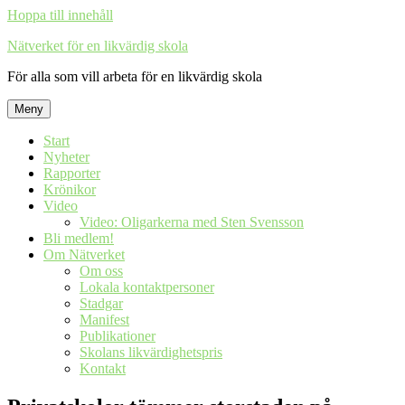
Hoppa till innehåll
Nätverket för en likvärdig skola
För alla som vill arbeta för en likvärdig skola
Meny
Start
Nyheter
Rapporter
Krönikor
Video
Video: Oligarkerna med Sten Svensson
Bli medlem!
Om Nätverket
Om oss
Lokala kontaktpersoner
Stadgar
Manifest
Publikationer
Skolans likvärdighetspris
Kontakt