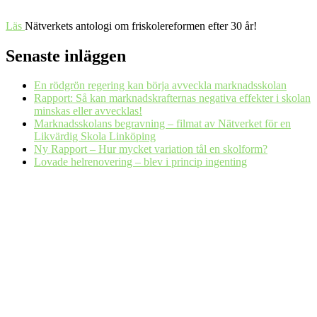
Läs
Nätverkets antologi om friskolereformen efter 30 år!
Senaste inläggen
En rödgrön regering kan börja avveckla marknadsskolan
Rapport: Så kan marknadskrafternas negativa effekter i skolan
minskas eller avvecklas!
Marknadsskolans begravning – filmat av Nätverket för en
Likvärdig Skola Linköping
Ny Rapport – Hur mycket variation tål en skolform?
Lovade helrenovering – blev i princip ingenting