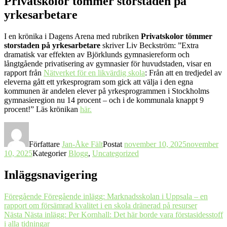
Privatskolor tömmer storstaden på
yrkesarbetare
I en krönika i Dagens Arena med rubriken
Privatskolor tömmer
storstaden på yrkesarbetare
skriver Liv Beckström: ”Extra
dramatisk var effekten av Björklunds gymnasiereform och
långtgående privatisering av gymnasier för huvudstaden, visar en
rapport från
Nätverket för en likvärdig skola
: Från att en tredjedel av
eleverna gått ett yrkesprogram som gick att välja i den egna
kommunen är andelen elever på yrkesprogrammen i Stockholms
gymnasieregion nu 14 procent – och i de kommunala knappt 9
procent!” Läs krönikan
här.
Författare
Jan-Åke Fält
Postat
november 10, 2025
november
10, 2025
Kategorier
Blogg
,
Uncategorized
Inläggsnavigering
Föregående
Föregående inlägg:
Marknadsskolan i Uppsala – en
rapport om försämrad kvalitet i en skola dränerad på resurser
Nästa
Nästa inlägg:
Per Kornhall: Det här borde vara förstasidesstoff
i alla tidningar