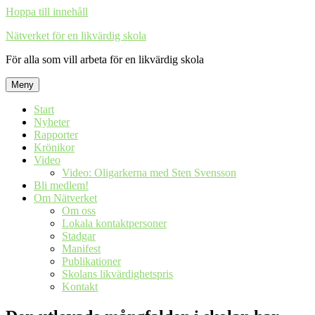
Hoppa till innehåll
Nätverket för en likvärdig skola
För alla som vill arbeta för en likvärdig skola
Meny
Start
Nyheter
Rapporter
Krönikor
Video
Video: Oligarkerna med Sten Svensson
Bli medlem!
Om Nätverket
Om oss
Lokala kontaktpersoner
Stadgar
Manifest
Publikationer
Skolans likvärdighetspris
Kontakt