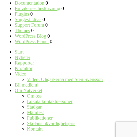
Documentation
0
En vikaries beskrivning
0
Plugins
0
Suggest Ideas
0
Support Forum
0
Themes
0
WordPress Blog
0
WordPress Planet
0
Start
Nyheter
Rapporter
Krönikor
Video
Video: Oligarkerna med Sten Svensson
Bli medlem!
Om Nätverket
Om oss
Lokala kontaktpersoner
Stadgar
Manifest
Publikationer
Skolans likvärdighetspris
Kontakt