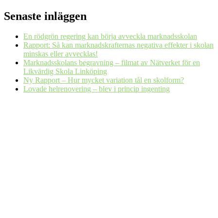
Senaste inläggen
En rödgrön regering kan börja avveckla marknadsskolan
Rapport: Så kan marknadskrafternas negativa effekter i skolan
minskas eller avvecklas!
Marknadsskolans begravning – filmat av Nätverket för en
Likvärdig Skola Linköping
Ny Rapport – Hur mycket variation tål en skolform?
Lovade helrenovering – blev i princip ingenting