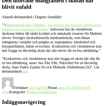
Den utlovade mångfalden i skolan har
blivit enfald
Aktuell debattartikel i Dagens Samhälle:
” I
Marknadsskolan i Malmö – en rapport om en skola dränerad på
resurser och försämrad kvalitet”
redovisas hur de vinstdrivna
skolorna bidrar till sänkt kvalitet och minskade resurser för Malmös
elever. Sveriges dysfunktionella marknadsskola, som liknar
månglarna i templet och präglas av segregation, misskötsel och
betygsinflation, måste avvecklas. Konkurrens och vinstintresse kan
inte bygga en likvärdig skola där alla elever får en bra utbildning.”
”Konkurrens och vinstintresse kan inte bygga en skola där alla får
en bra utbildning, anser Jan-Åke Fält, Nätverket för en likvärdig
skola, Juan-Tadeo Espitia (S) och Mubarik Abdirahman (S)”. Läs
debattartikeln
här
.
Författare
Jan-Åke Fält
Postat
april 10, 2024
april 10,
2024
Kategorier
Blogg
,
Debattinlägg
Inläggsnavigering