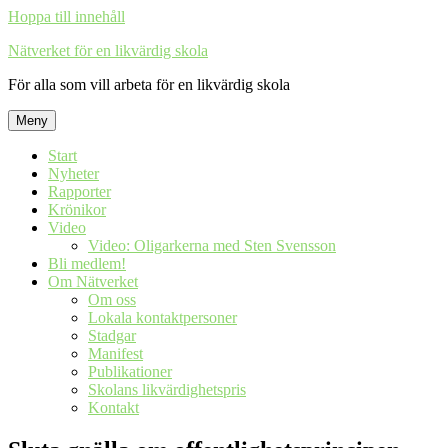
Hoppa till innehåll
Nätverket för en likvärdig skola
För alla som vill arbeta för en likvärdig skola
Meny
Start
Nyheter
Rapporter
Krönikor
Video
Video: Oligarkerna med Sten Svensson
Bli medlem!
Om Nätverket
Om oss
Lokala kontaktpersoner
Stadgar
Manifest
Publikationer
Skolans likvärdighetspris
Kontakt