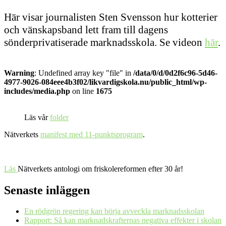
Här visar journalisten Sten Svensson hur kotterier
och vänskapsband lett fram till dagens
sönderprivatiserade marknadsskola. Se videon
här
.
Warning
: Undefined array key "file" in
/data/0/d/0d2f6c96-5d46-
4977-9026-084eee4b3f02/likvardigskola.nu/public_html/wp-
includes/media.php
on line
1675
Läs vår
folder
Nätverkets
manifest med 11-punktsprogram
.
Läs
Nätverkets antologi om friskolereformen efter 30 år!
Senaste inläggen
En rödgrön regering kan börja avveckla marknadsskolan
Rapport: Så kan marknadskrafternas negativa effekter i skolan