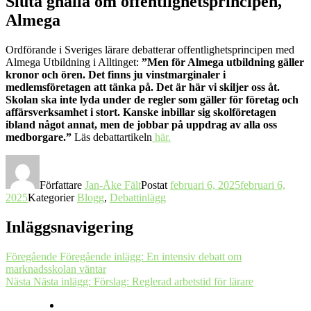
Sluta gnälla om offentlighetsprincipen,
Almega
Ordförande i Sveriges lärare debatterar offentlighetsprincipen med
Almega Utbildning i Alltinget:
”Men för Almega utbildning gäller
kronor och ören. Det finns ju vinstmarginaler i
medlemsföretagen att tänka på. Det är här vi skiljer oss åt.
Skolan ska inte lyda under de regler som gäller för företag och
affärsverksamhet i stort. Kanske inbillar sig skolföretagen
ibland något annat, men de jobbar på uppdrag av alla oss
medborgare.”
Läs debattartikeln
här.
Författare
Jan-Åke Fält
Postat
februari 6, 2025
februari 6,
2025
Kategorier
Blogg
,
Debattinlägg
Inläggsnavigering
Föregående
Föregående inlägg:
En intensiv debatt om
marknadsskolan väntar
Nästa
Nästa inlägg:
Förslag: Reglerad arbetstid för lärare