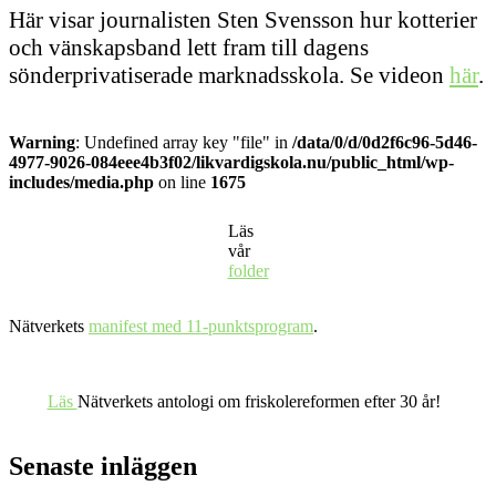
Här visar journalisten Sten Svensson hur kotterier
och vänskapsband lett fram till dagens
sönderprivatiserade marknadsskola. Se videon
här
.
Warning
: Undefined array key "file" in
/data/0/d/0d2f6c96-5d46-
4977-9026-084eee4b3f02/likvardigskola.nu/public_html/wp-
includes/media.php
on line
1675
Läs
vår
folder
Nätverkets
manifest med 11-punktsprogram
.
Läs
Nätverkets antologi om friskolereformen efter 30 år!
Senaste inläggen