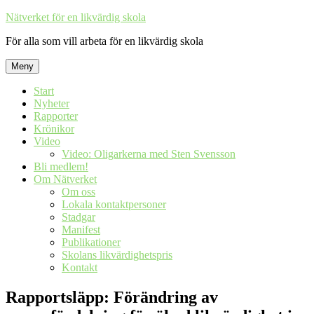
Hoppa
Nätverket för en likvärdig skola
till
För alla som vill arbeta för en likvärdig skola
innehåll
Meny
Start
Nyheter
Rapporter
Krönikor
Video
Video: Oligarkerna med Sten Svensson
Bli medlem!
Om Nätverket
Om oss
Lokala kontaktpersoner
Stadgar
Manifest
Publikationer
Skolans likvärdighetspris
Kontakt
Rapportsläpp: Förändring av