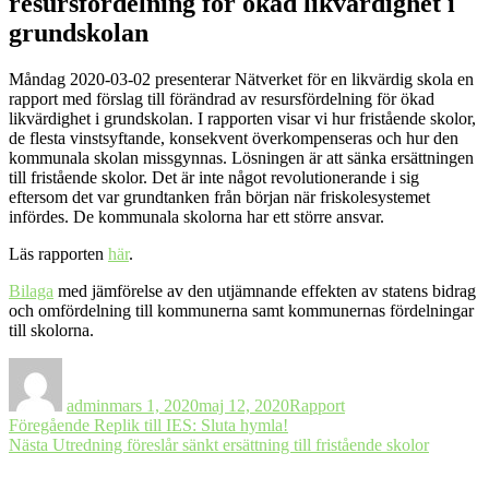
resursfördelning för ökad likvärdighet i
grundskolan
Måndag 2020-03-02 presenterar Nätverket för en likvärdig skola en
rapport med förslag till förändrad av resursfördelning för ökad
likvärdighet i grundskolan. I rapporten visar vi hur fristående skolor,
de flesta vinstsyftande, konsekvent överkompenseras och hur den
kommunala skolan missgynnas. Lösningen är att sänka ersättningen
till fristående skolor. Det är inte något revolutionerande i sig
eftersom det var grundtanken från början när friskolesystemet
infördes. De kommunala skolorna har ett större ansvar.
Läs rapporten
här
.
Bilaga
med jämförelse av den utjämnande effekten av statens bidrag
och omfördelning till kommunerna samt kommunernas fördelningar
till skolorna.
Författare
Postat
Kategorier
admin
mars 1, 2020
maj 12, 2020
Rapport
Inläggsnavigering
Föregående
Föregående
Replik till IES: Sluta hymla!
Nästa
inlägg:
Nästa
Utredning föreslår sänkt ersättning till fristående skolor
inlägg: