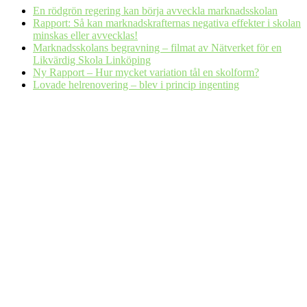
En rödgrön regering kan börja avveckla marknadsskolan
Rapport: Så kan marknadskrafternas negativa effekter i skolan
minskas eller avvecklas!
Marknadsskolans begravning – filmat av Nätverket för en
Likvärdig Skola Linköping
Ny Rapport – Hur mycket variation tål en skolform?
Lovade helrenovering – blev i princip ingenting