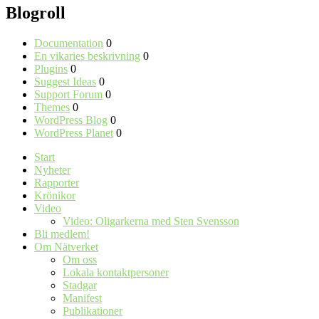
Blogroll
Documentation
0
En vikaries beskrivning
0
Plugins
0
Suggest Ideas
0
Support Forum
0
Themes
0
WordPress Blog
0
WordPress Planet
0
Start
Nyheter
Rapporter
Krönikor
Video
Video: Oligarkerna med Sten Svensson
Bli medlem!
Om Nätverket
Om oss
Lokala kontaktpersoner
Stadgar
Manifest
Publikationer