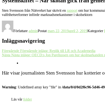
Systemskiftet – När skolan gick från gemen
Sten Svensson från Nätverket har skrivit en
rapport
om hur kommunalise
valfrihetsreformer införde marknadsmekanismer i skolsektorn
Författare
admin
Postat
mars 22, 2019
april 2, 2019
Kategorier
Inläggsnavigering
Föregående
Föregående inlägg:
Replik till LR och Academedia
Nästa
Nästa inlägg:
OECD:s Jon Pareliussen om hur skolmarkanden m
Här visar journalisten Sten Svensson hur kotterier 
Warning
: Undefined array key "file" in
/data/0/d/0d2f6c96-5d46-4
Läs vår
folder