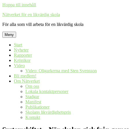
Hoppa till innehåll
Nätverket för en likvärdig skola
För alla som vill arbeta för en likvärdig skola
Meny
Start
Nyheter
Rapporter
Krönikor
Video
Video: Oligarkerna med Sten Svensson
Bli medlem!
Om Nätverket
Om oss
Lokala kontaktpersoner
Stadgar
Manifest
Publikationer
Skolans likvärdighetspris
Kontakt