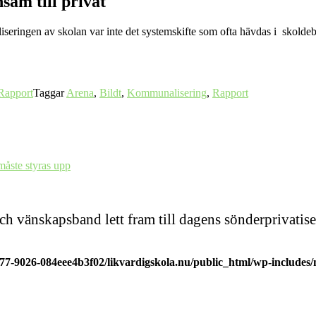
sam till privat
ringen av skolan var inte det systemskifte som ofta hävdas i skoldebat
Rapport
Taggar
Arena
,
Bildt
,
Kommunalisering
,
Rapport
åste styras upp
och vänskapsband lett fram till dagens sönderprivat
977-9026-084eee4b3f02/likvardigskola.nu/public_html/wp-includes