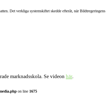
ten. Det verkliga systemskiftet skedde efteråt, när Bildtregeringens
iserade marknadsskola. Se videon
här
.
/media.php
on line
1675