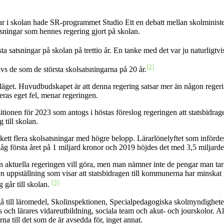
ar i skolan hade SR-programmet Studio Ett en debatt mellan skolminist
ningar som hennes regering gjort på skolan.
sta satsningar på skolan på trettio år. En tanke med det var ju naturligt
[2]
 de som de största skolsatsningarna på 20 år.
iva läget. Huvudbudskapet är att denna regering satsar mer än någon rege
deras eget fel, menar regeringen.
onen för 2023 som antogs i höstas föreslog regeringen att statsbidrag
 till skolan.
kett flera skolsatsningar med högre belopp. Lärarlönelyftet som infördes 
åg första året på 1 miljard kronor och 2019 höjdes det med 3,5 miljarde
 aktuella regeringen vill göra, men man nämner inte de pengar man tar bor
s en uppställning som visar att statsbidragen till kommunerna har mins
[3]
g går till skolan.
å till läromedel, Skolinspektionen, Specialpedagogiska skolmyndigheten, 
res och lärares vidareutbildning, sociala team och akut- och jourskolor.
 till det som de är avsedda för, inget annat.