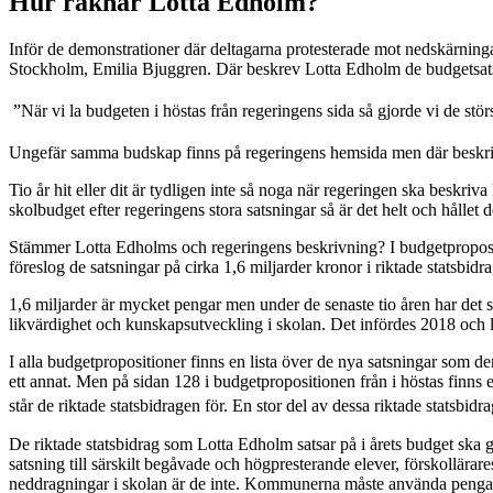
Hur räknar Lotta Edholm?
Inför de demonstrationer där deltagarna protesterade mot nedskärning
Stockholm, Emilia Bjuggren. Där beskrev Lotta Edholm de budgetsats
”När vi la budgeten i höstas från regeringens sida så gjorde vi de stör
Ungefär samma budskap finns på regeringens hemsida men där beskrivs
Tio år hit eller dit är tydligen inte så noga när regeringen ska beskr
skolbudget efter regeringens stora satsningar så är det helt och hållet 
Stämmer Lotta Edholms och regeringens beskrivning? I budgetpropositi
föreslog de satsningar på cirka 1,6 miljarder kronor i riktade statsbidrag
1,6 miljarder är mycket pengar men under de senaste tio åren har det s
likvärdighet och kunskapsutveckling i skolan. Det infördes 2018 och l
I alla budgetpropositioner finns en lista över de nya satsningar som den
ett annat. Men på sidan 128 i budgetpropositionen från i höstas finn
står de riktade statsbidragen för. En stor del av dessa riktade statsbidra
De riktade statsbidrag som Lotta Edholm satsar på i årets budget ska g
satsning till särskilt begåvade och högpresterande elever, förskollära
neddragningar i skolan är de inte. Kommunerna måste använda pengarna