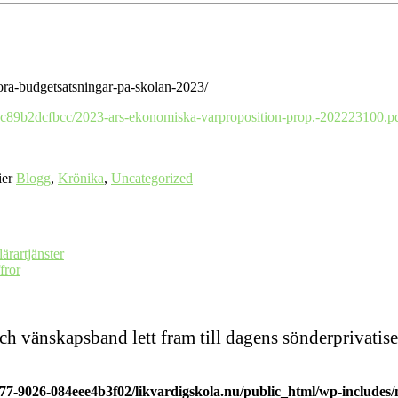
tora-budgetsatsningar-pa-skolan-2023/
3c89b2dcfbcc/2023-ars-ekonomiska-varproposition-prop.-202223100.p
ier
Blogg
,
Krönika
,
Uncategorized
lärartjänster
fror
och vänskapsband lett fram till dagens sönderprivat
977-9026-084eee4b3f02/likvardigskola.nu/public_html/wp-includes