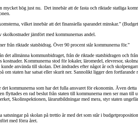
n mycket hög just nu. Det innebär att de fasta och riktade statliga ko
onen.
terna, vilket innebär att det finansiella sparandet minskar.” (Budget
 av skolkostnader jämfört med kommunernas andel.
r från riktade statsbidrag. Över 90 procent står kommunerna för.”
ån det allmänna kommunbidraget, från de riktade statsbidragen och från
ans kostnader. Kommunerna stod för lokaler, läromedel, elevresor, skol
t kunde använda till skolan. Det ändrades efter något år och skolpengarn
om staten har satsat eller skurit ner. Sannolikt ligger den fortfarande ru
r det kommunerna som har det fulla ansvaret för ekonomin. Även detta ä
 flyttades en rad beslut från staten till kommunerna men ser man till ut
verket, Skolinspektionen, lärarutbildningar med mera, styr staten ungefär
 satsningar på skolan på trettio år med det som står i budgetpropositio
mfört med förra året.