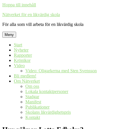
Hoppa till innehåll
Nätverket för en likvärdig skola
För alla som vill arbeta för en likvärdig skola
Meny
Start
Nyheter
Rapporter
Krönikor
Video
Video: Oligarkerna med Sten Svensson
Bli medlem!
Om Nätverket
Om oss
Lokala kontaktpersoner
Stadgar
Manifest
Publikationer
Skolans likvärdighetspris
Kontakt