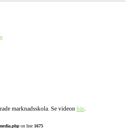
df
iserade marknadsskola. Se videon
här
.
/media.php
on line
1675