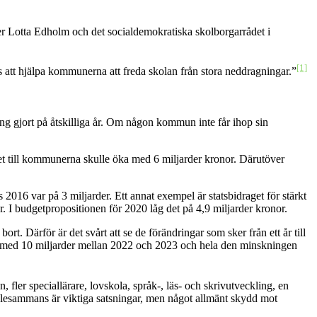
er Lotta Edholm och det socialdemokratiska skolborgarrådet i
[1]
vis att hjälpa kommunerna att freda skolan från stora neddragningar.”
ring gjort på åtskilliga år. Om någon kommun inte får ihop sin
et till kommunerna skulle öka med 6 miljarder kronor. Därutöver
2016 var på 3 miljarder. Ett annat exempel är statsbidraget för stärkt
r. I budgetpropositionen för 2020 låg det på 4,9 miljarder kronor.
t. Därför är det svårt att se de förändringar som sker från ett år till
kat med 10 miljarder mellan 2022 och 2023 och hela den minskningen
fler speciallärare, lovskola, språk-, läs- och skrivutveckling, en
 Allesammans är viktiga satsningar, men något allmänt skydd mot