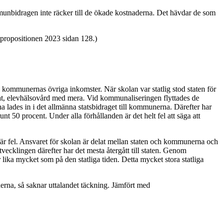
mmunbidragen inte räcker till de ökade kostnaderna. Det hävdar de som
propositionen 2023 sidan 128.)
 kommunernas övriga inkomster. När skolan var statlig stod staten för
mat, elevhälsovård med mera. Vid kommunaliseringen flyttades de
a lades in i det allmänna statsbidraget till kommunerna. Därefter har
nt 50 procent. Under alla förhållanden är det helt fel att säga att
r fel. Ansvaret för skolan är delat mellan staten och kommunerna och
vecklingen därefter har det mesta återgått till staten. Genom
 lika mycket som på den statliga tiden. Detta mycket stora statliga
nerna, så saknar uttalandet täckning. Jämfört med