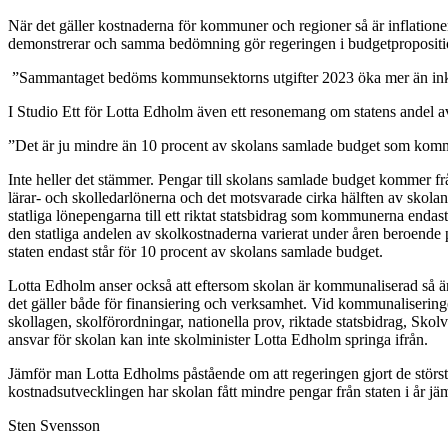
När det gäller kostnaderna för kommuner och regioner så är inflatione
demonstrerar och samma bedömning gör regeringen i budgetpropositi
”Sammantaget bedöms kommunsektorns utgifter 2023 öka mer än inkoms
I Studio Ett för Lotta Edholm även ett resonemang om statens andel
”Det är ju mindre än 10 procent av skolans samlade budget som komme
Inte heller det stämmer. Pengar till skolans samlade budget kommer fr
lärar- och skolledarlönerna och det motsvarade cirka hälften av skol
statliga lönepengarna till ett riktat statsbidrag som kommunerna endas
den statliga andelen av skolkostnaderna varierat under åren beroende på 
staten endast står för 10 procent av skolans samlade budget.
Lotta Edholm anser också att eftersom skolan är kommunaliserad så ä
det gäller både för finansiering och verksamhet. Vid kommunaliseringen
skollagen, skolförordningar, nationella prov, riktade statsbidrag, Skol
ansvar för skolan kan inte skolminister Lotta Edholm springa ifrån.
Jämför man Lotta Edholms påstående om att regeringen gjort de största
kostnadsutvecklingen har skolan fått mindre pengar från staten i år jä
Sten Svensson