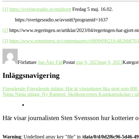
[1]
https://sverigesradio.se/studioett
Fredag 5 maj. 16.02.
https://sverigesradio.se/avsnitt?programid=1637
[2]
https://www.regeringen.se/artiklar/2023/04/regeringen-har-gjort-s
[3]
https://www.regeringen.se/contentassets/c680069621fc482bb870
Författare
Jan-Åke Fält
Postat
maj 9, 2023
maj 9, 2023
Kategor
Inläggsnavigering
Föregående
Föregående inlägg:
Här är vinstuttaget lika stort som 800 
Nästa
Nästa inlägg:
Ny Rapport: Skolkoncernen Kunskapsskolan i sif
Här visar journalisten Sten Svensson hur kotterier 
Warning
: Undefined array key "file" in
/data/0/d/0d2f6c96-5d46-4