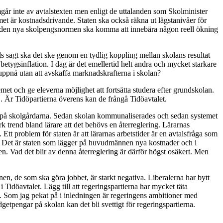
mgår inte av avtalstexten men enligt de uttalanden som Skolminister
met är kostnadsdrivande. Staten ska också räkna ut lägstanivåer för
 Om den nya skolpengsnormen ska komma att innebära någon reell ökning
ls sagt ska det ske genom en tydlig koppling mellan skolans resultat
tygsinflation. I dag är det emellertid helt andra och mycket starkare
 uppnå utan att avskaffa marknadskrafterna i skolan?
et och ge eleverna möjlighet att fortsätta studera efter grundskolan.
. Är Tidöpartierna överens kan de frångå Tidöavtalet.
leken på skolgårdarna. Sedan skolan kommunaliserades och sedan systemet
rk trend bland lärare att det behövs en återreglering. Lärarnas
tt problem för staten är att lärarnas arbetstider är en avtalsfråga som
ör. Det är staten som lägger på huvudmännen nya kostnader och i
iten. Vad det blir av denna återreglering är därför högst osäkert. Men
en, de som ska göra jobbet, är starkt negativa. Liberalerna har bytt
döavtalet. Lägg till att regeringspartierna har mycket täta
. Som jag pekat på i inledningen är regeringens ambitioner med
etpengar på skolan kan det bli svettigt för regeringspartierna.