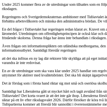
Under 2025 kommer flera av de utredningar som tillsattes som en följd
riksdagen.
Regeringens och Sverigedemokraternas ambitioner med Tidöavtalet är my
förbättra arbetsvillkoren och minska den administrativa bördan. De vil
En del frågor i Tidöavtalet har regeringen redan klarat av. Kravet o
läromedel. Utredningen om offentlighetsprincipen är också klar och där
fristående skolorna. Denna fråga har ännu inte behandlats i riksdagen.
Även frågan om informationsplikten om utländska medborgarna, den så k
informationsutbytet. Samtidigt föreslår regeringen
att det ska införas en ny lag där rektorer blir skyldiga att på eget init
varandra är inte redovisat.
En av de utredningar som ska vara klar under 2025 handlar om regelverk
utrymmet för aktörer med kvalitetsbrister. Det ska bli skärpt ägarpröv
Det är förslag som i första hand riktar sig mot små och oseriösa skolh
Samtidigt har Liberalerna gått ut mycket hårt och tagit avstånd från 
Tidöavtalet? Det korta svaret är att det inte går ihop. Liberalerna för
siktar på ett liv efter riksdagsvalet 2026. Därför försöker de köra tv
Tidöpartierna kommer att föreslå blir sannolikt i överensstämmelse me