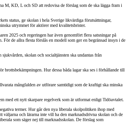
erna M, KD, L och SD att redovisa de förslag som de ska lägga fram i
s status, ge skolan i hela Sverige likvärdiga förutsättningar,
minska utrymmet för aktörer med kvalitetsbrister.
maren 2025 och regeringen har även genomfört flera satsningar på
. För de allra flesta förslås en modell som ger en begränsad insyn i de
h sjukvården, skolan och socialtjänsten ska undantas från
e för brottsbekämpningen. Hur dessa båda lagar ska ses i förhållande till
tillvarata mångfalden av utförare samtidigt som de kraftigt ska minska
em med ett nytt skarpare regelverk som är utformat enligt Tidöavtalet.
negativa termer. Hur går den nya liberala skolpolitiken ihop med
 att väljarna och lärarna inte vill ha den marknadsdrivna skolan och de
Liberala som säger nej till marknadsskolan. De förslag som