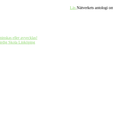
Läs
Nätverkets antologi om
minskas eller avvecklas!
ärdig Skola Linköping