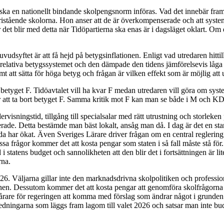
t ska en nationellt bindande skolpengsnorm införas. Vad det innebär fra
fristående skolorna. Hon anser att de är överkompenserade och att syste
 det blir med detta när Tidöpartierna ska enas är i dagsläget oklart.
udsyftet är att få hejd på betygsinflationen. Enligt vad utredaren hittil
elativa betygssystemet och den dämpade den tidens jämförelsevis låga be
 att sätta för höga betyg och frågan är vilken effekt som är möjlig att
etyget F. Tidöavtalet vill ha kvar F medan utredaren vill göra om system
r att ta bort betyget F. Samma kritik mot F kan man se både i M och KD
ndervisningstid, tillgång till specialsalar med rätt utrustning och stor
lerade. Detta bestämde man bäst lokalt, ansåg man då. I dag är det en sta
a har ökat. Även Sveriges Lärare driver frågan om en central reglering. E
ssa frågor kommer det att kosta pengar som staten i så fall måste stå f
 i statens budget och sannolikheten att den blir det i fortsättningen är l
rna.
026. Väljarna gillar inte den marknadsdrivna skolpolitiken och profession
. Dessutom kommer det att kosta pengar att genomföra skolfrågorna i Ti
vårare för regeringen att komma med förslag som ändrar något i grunden
edningarna som läggs fram lagom till valet 2026 och satsar man inte budg