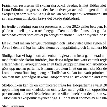
Frågan om resurserna till skolan ska också utredas. Enligt Tidöavtale
Lotta Edholm har gjort ska det ske en översyn av ersättningen till de 
skolpengen som ska skilja sig åt mellan olika typer av kommuner. Hur
av resurserna till skolan krävs det ökade statsbidrag.
En tredje utredning som ska presenteras under 2025 gäller betygen. Huv
på de nationella proven och betygen. Den modellen fanns i det gamla r
marknadskrafter som driver på betygsinflationen. Det är mycket lönsamt
En skillnad mellan betygsutredningen och Tidöavtalet gäller synen på b
Även i denna fråga har Liberalerna bytt uppfattning och är numera fö
Slutligen har vi frågan om att centralt reglera en minsta garanterad u
med fristående skolor infördes, har dessa frågor inte varit centralt reg
erfarenheter av avregleringen är att både gruppstorlekar och arbetsbörd
görs upp mellan parterna. Ett annat problem är att om man ska lösa de
kommunerna finns inga pengar. Hittills har skolan inte varit prioriterad
om man inte gör något riskerar Tidöpartierna en svekdebatt bland lära
Skolpolitiken kan bli en komplicerad fråga för Tidöpartierna i valet 2
uppfattning om marknadsskolan och tycker nu ungefär som oppositionen
personsamband med friskolebranschen vilket innebär att det blir än s
Tidöavtalets skolpolitik mycket höga. Blir det mest snömos av alla utr
Sten Svensson