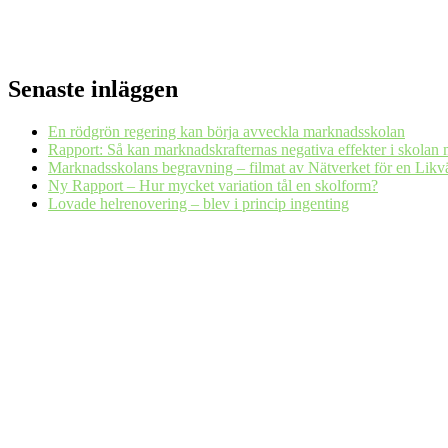
Senaste inläggen
En rödgrön regering kan börja avveckla marknadsskolan
Rapport: Så kan marknadskrafternas negativa effekter i skolan 
Marknadsskolans begravning – filmat av Nätverket för en Likv
Ny Rapport – Hur mycket variation tål en skolform?
Lovade helrenovering – blev i princip ingenting