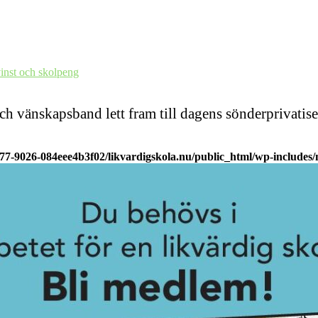
vinst och skolpeng
och vänskapsband lett fram till dagens sönderprivat
977-9026-084eee4b3f02/likvardigskola.nu/public_html/wp-includes