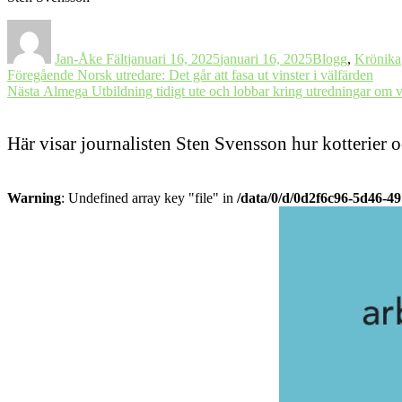
Författare
Postat
Kategorier
Jan-Åke Fält
januari 16, 2025
januari 16, 2025
Blogg
,
Krönika
Inläggsnavigering
Föregående
Föregående
Norsk utredare: Det går att fasa ut vinster i välfärden
Nästa
inlägg:
Nästa
Almega Utbildning tidigt ute och lobbar kring utredningar om 
inlägg:
Här visar journalisten Sten Svensson hur kotterier 
Warning
: Undefined array key "file" in
/data/0/d/0d2f6c96-5d46-4