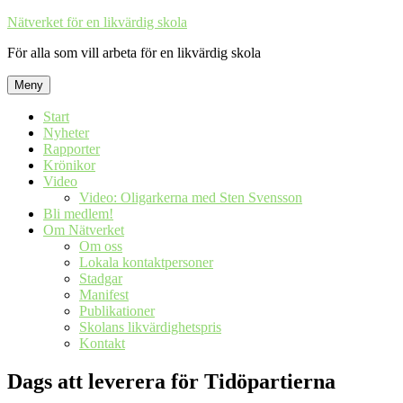
Hoppa
Nätverket för en likvärdig skola
till
För alla som vill arbeta för en likvärdig skola
innehåll
Meny
Start
Nyheter
Rapporter
Krönikor
Video
Video: Oligarkerna med Sten Svensson
Bli medlem!
Om Nätverket
Om oss
Lokala kontaktpersoner
Stadgar
Manifest
Publikationer
Skolans likvärdighetspris
Kontakt
Dags att leverera för Tidöpartierna