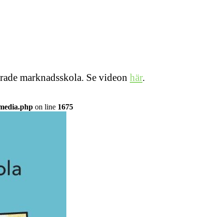
iserade marknadsskola. Se videon
här
.
/media.php
on line
1675