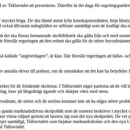
 av Tidöavtalet att presenteras. Därefter är det dags för regeringsparti
cket höga. De ska bland annat lyfta kunskapsresultaten, höja läraryrket
l också tillvarata mångfalden av utförare samtidigt som de kraftigt ska 
m att det ska finnas bemannade skolbibliotek ska gälla från och med som
 föreslår regeringen att den enbart ska gälla för de större huvudmännen
allade ”angiverilagen”, är klar. Där föreslår regeringen att hälso- oc
iativ anmäla elever till polisen, om de misstänker att det kan ha betydels
et för de fristående skolorna. I Tidöavtalet säger parterna att de vill 
ning, krav på långsiktigt ägande och skärpta viten med mera.
uvudmän, de större och de seriösa kommer inte att ha några större probl
sin gamla marknadsdrivna skolpolitik som de numera beskriver i mycket 
söker vinna väljare genom att lansera sig som det nya skolpartiet. De vet
å linjer samtidigt, Tidöavtalets som bejakar marknadsskolan och den nya 
d Tidöavtalet.