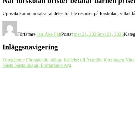
När förskolan brister betalar barnen prise
Uppsala kommun satsar alldeles för lite resurser på förskolan, vilket 
Författare
Jan-Åke Fält
Postat
maj 21, 2026
maj 21, 2026
Kateg
Inläggsnavigering
Föregående
Föregående inlägg:
Kallelse till Årsmöte föreningen Nät
Nästa
Nästa inlägg:
Fortfarande Arg