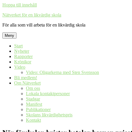
Hoppa till innehåll
Nätverket för en likvärdig skola
För alla som vill arbeta för en likvärdig skola
Meny
Start
Nyheter
Rapporter
Krönikor
Video
Video: Oligarkerna med Sten Svensson
Bli medlem!
Om Nätverket
Om oss
Lokala kontaktpersoner
Stadgar
Manifest
Publikationer
Skolans likvärdighetspris
Kontakt