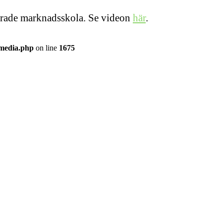
iserade marknadsskola. Se videon
här
.
/media.php
on line
1675