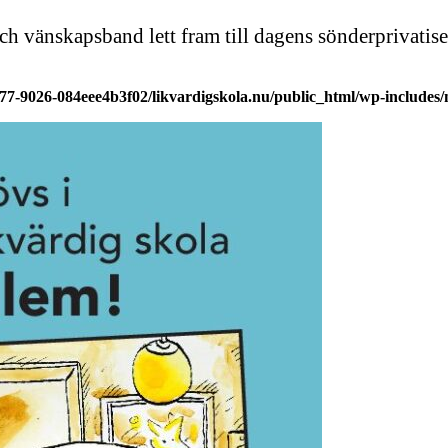
och vänskapsband lett fram till dagens sönderprivat
977-9026-084eee4b3f02/likvardigskola.nu/public_html/wp-includes